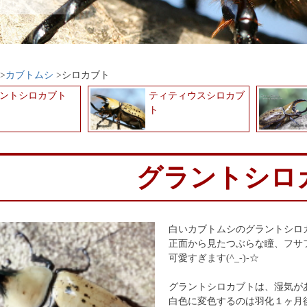
カブトムシ
シロカブト
ントシロカブト
ティティウスシロカブ
ト
グラントシロ
白いカブトムシのグラントシロ
正面から見たつぶらな瞳、フサ
可愛すぎます(^_-)-☆
グラントシロカブトは、湿気が
白色に変色するのは羽化１ヶ月