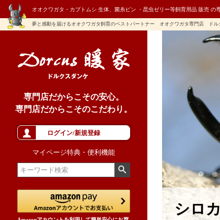
オオクワガタ・カブトムシ 生体、菌糸ビン ・昆虫ゼリー等飼育用品 販売 の
夢と感動を届けるオオクワガタ飼育のベストパートナー オオクワガタ専門店 ドル
専門店だからこその安心。
専門店だからこそのこだわり。
ログイン/新規登録
マイページ特典・便利機能
シロ
Amazonアカウントを利用して簡単安心にお買