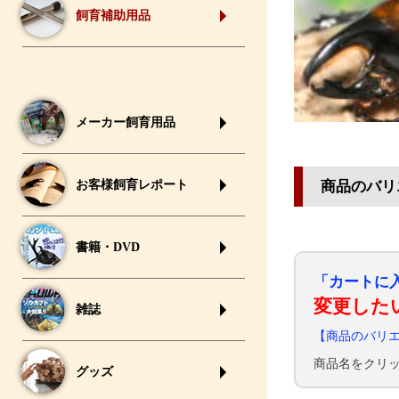
飼育補助用品
メーカー飼育用品
商品のバリ
お客様飼育レポート
書籍・DVD
「カートに
変更した
雑誌
【商品のバリ
商品名をクリ
グッズ