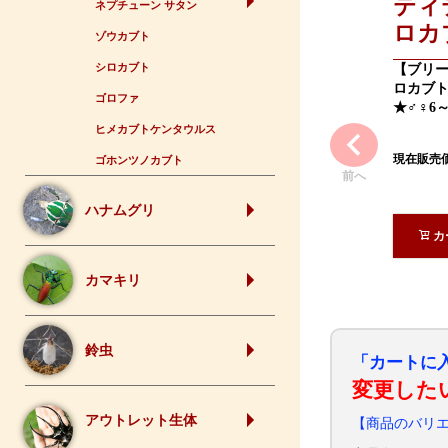
ティ
ネプチューン サタン
ロカ
ゾウカブト
シロカブト
【ブリ
ロカブト
ゴロファ
★♂♀6
ヒメカブトケンタウルス
現在販売
ゴホンツノカブト
前へ
ハナムグリ
カ
カマキリ
鈴虫
「カートに
変更した
アウトレット生体
【商品のバリ