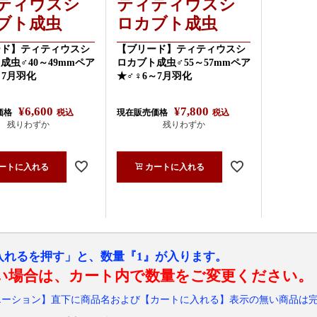
ティウスシ
ティティウスシ
ブト成虫
ロカブト成虫
ード】ティティウスシ
【ブリード】ティティウスシ
成虫♂40～49mmペア
ロカブト成虫♂55～57mmペア
～7月羽化
★♂♀6～7月羽化
¥
6,600
¥
7,800
価格
税込
現在販売価格
税込
残りわずか
残りわずか
ートに入れる
カートに入れる
入れるを押す」と、数量『1』が入ります。
い場合は、カート内で数量をご変更ください。
エーション】直下に商品名および【カートに入れる】表示の無い商品は