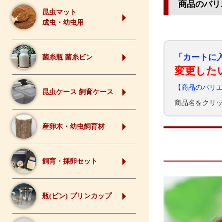
商品のバリ
昆虫マット
成虫・幼虫用
「カートに
菌糸瓶 菌糸ビン
変更した
【商品のバリ
昆虫ケース 飼育ケース
商品名をクリ
産卵木・幼虫飼育材
飼育・採卵セット
瓶(ビン) プリンカップ