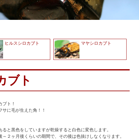
ヒルスシロカブト
マヤシロカブト
カブト
カブト！
フサに毛が生えた角！！
あると黒色をしていますが乾燥すると白色に変色します。
後～２ヶ月後くらいの期間で、その後は色抜けしなくなります。