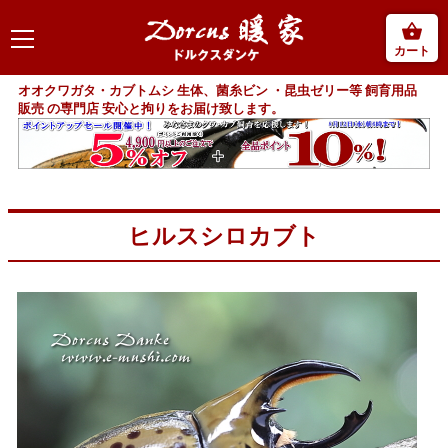
カート
オオクワガタ・カブトムシ 生体、菌糸ビン ・昆虫ゼリー等 飼育用品
販売 の専門店 安心と拘りをお届け致します。
ヒルスシロカブト