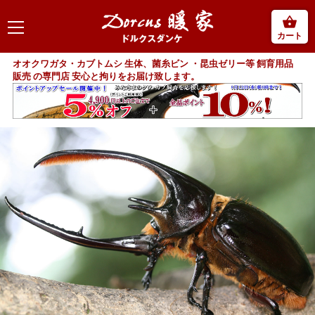
カート
オオクワガタ・カブトムシ 生体、菌糸ビン ・昆虫ゼリー等 飼育用品
販売 の専門店 安心と拘りをお届け致します。