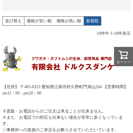
並び替え
価格が安い順
価格が高い順
新着順
10
件中
1
-
10
件表示
カートへ
カートへ
【住所】 〒483-8323 愛知県江南市村久野町門弟山264 【営業時間】
am11：00 - pm20：00
※直販・お電話からのご注文は承ることが出来ません。
※また、お電話での対応も出来ない場合が非常に多くなっていま
す。
◇事務所への直接のご来店をお断りさせていただいています。