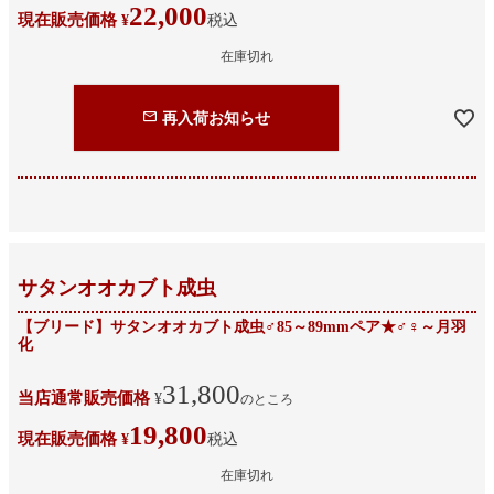
22,000
現在販売価格
¥
税込
在庫切れ
再入荷お知らせ
サタンオオカブト成虫
【ブリード】サタンオオカブト成虫♂85～89mmペア★♂♀～月羽
化
31,800
当店通常販売価格
¥
のところ
19,800
現在販売価格
¥
税込
在庫切れ