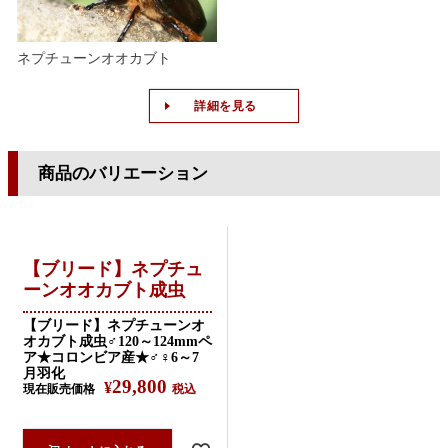
ネプチューンオオカブト
詳細を見る
商品のバリエーション
【ブリード】ネプチュ
ーンオオカブト成虫
【ブリード】ネプチューンオ
オカブト成虫♂120～124mmペ
ア★コロンビア産★♂♀6～7
月羽化
29,800
¥
現在販売価格
税込