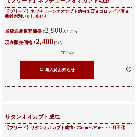
【ブリード】ネプチューンオオカブト幼虫
【ブリード】ネプチューンオオカブト幼虫１頭★コロンビア産★
雌雄判別いたしません
2,900
当店通常販売価格
¥
のところ
2,400
現在販売価格
¥
税込
在庫切れ
再入荷お知らせ
サタンオオカブト成虫
【ブリード】サタンオオカブト成虫♂73mmペア★♂♀～月羽化