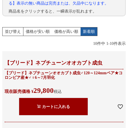
る】表示の無い商品は完売または、欠品中になります。
商品名をクリックすると、一瞬表示が乱れます。
並び替え
価格が安い順
価格が高い順
新着順
10
件中
1
-
10
件表示
【ブリード】ネプチューンオオカブト成虫
【ブリード】ネプチューンオオカブト成虫♂120～124mmペア★コ
ロンビア産★♂♀6～7月羽化
29,800
現在販売価格
¥
税込
カートに入れる