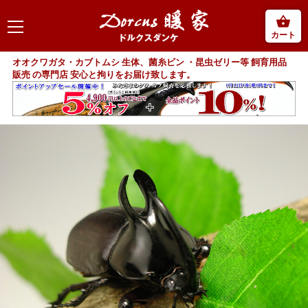
カート
オオクワガタ・カブトムシ 生体、菌糸ビン ・昆虫ゼリー等 飼育用品
販売 の専門店 安心と拘りをお届け致します。