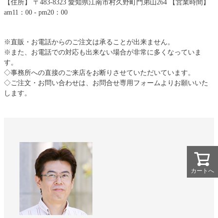
【住所】 〒483-8323 愛知県江南市村久野町門弟山264 【営業時間】
am11：00 - pm20：00
※直販・お電話からのご注文は承ることが出来ません。
※また、お電話での対応も出来ない場合が非常に多くなっていま
す。
◇事務所への直接のご来店をお断りさせていただいています。
◇ご注文・お問い合わせは、お問合せ専用フォームよりお願いいた
します。
カートへ
カートへ