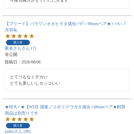
今後も購入させていただきます
【ブリード】パラワンオオヒラタ成虫♂97～98mmペア★♂♀6～7
月羽化
購入者
匿名さん
7
非公開
投稿日
2026/08/06
とてつもなくデカい

とても美しいしカッコいい
★特大♂★【WD】国産ノコギリクワガタ成虫♂68mmペア★飼育
用品は別売りです
購入者
junke
88