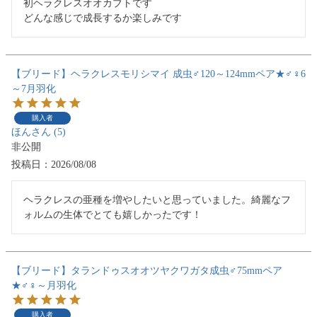
初ヘラクレスオオカブトです

どんな感じで成長するか楽しみです
【ブリード】ヘラクレスモリシマイ 成虫♂120～124mmペア★♂♀6
～7月羽化
購入者
ほん
5
非公開
投稿日
2026/08/08
ヘラクレスの亜種を増やしたいと思っていました。綺麗なフ
ォルムの生体でとても嬉しかったです！
【ブリード】タランドゥスオオツヤクワガタ成虫♂75mmペア
★♂♀～月羽化
購入者