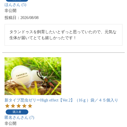
ほん
5
非公開
投稿日
2026/08/08
タランドゥスを飼育したいとずっと思っていたので、元気な
生体が届いてとても嬉しかったです！
新タイプ昆虫ゼリーHigh effect【Ver.2】（16ｇ）袋／４５個入り
購入者
匿名さん
7
非公開