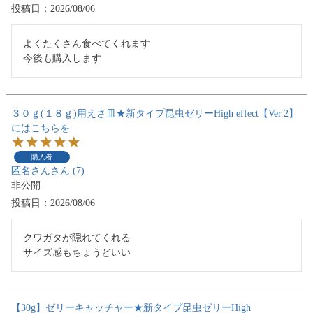
投稿日
2026/08/06
よくたくさん食べてくれます

今後も購入します
３０ｇ(１８ｇ)用えさ皿★新タイプ昆虫ゼリーHigh effect【Ver.2】
にはこちらを
購入者
匿名さん
7
非公開
投稿日
2026/08/06
クワガタが隠れてくれる

サイズ感もちょうどいい
【30g】ゼリーキャッチャー★新タイプ昆虫ゼリーHigh