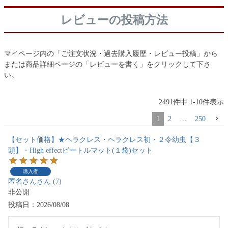
レビューの投稿方法
マイページ内の「ご注文状況・過去購入履歴・レビュー投稿」から
または商品詳細ページの「レビューを書く」をクリックして下さ
い。
2491
件中
1
-
10
件表示
1
2
…
250
【セット価格】★ヘラクレス・ヘラクレス初・２令幼虫【３
頭】・High effectビートルマット(１袋)セット
購入者
匿名さん
7
非公開
投稿日
2026/08/08