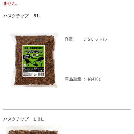
ません。
ハスクチップ ５L
容量
：
5リットル
商品重量
：
約416g
ハスクチップ １０L