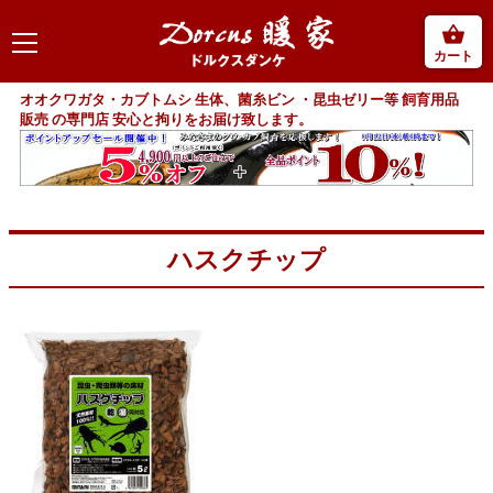
カート
オオクワガタ・カブトムシ 生体、菌糸ビン ・昆虫ゼリー等 飼育用品
販売 の専門店 安心と拘りをお届け致します。
ハスクチップ