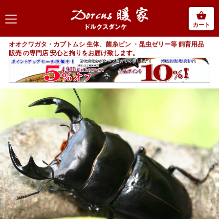
カート
オオクワガタ・カブトムシ 生体、菌糸ビン ・昆虫ゼリー等 飼育用品
販売 の専門店 安心と拘りをお届け致します。