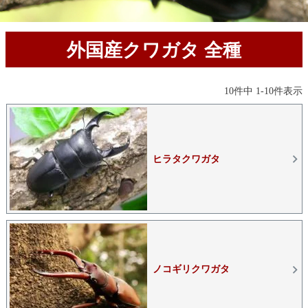
外国産クワガタ 全種
10
件中
1
-
10
件表示
ヒラタクワガタ
ノコギリクワガタ