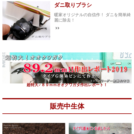
ダニ取りブラシ
暖家オリジナルの自信作！ ダニを簡単綺
麗に除去！
超特大♂８９ｍｍオオクワガタ作出レポート！
販売中生体