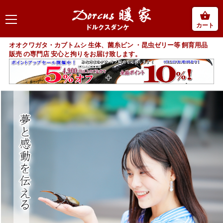
カート
オオクワガタ・カブトムシ 生体、菌糸ビン ・昆虫ゼリー等 飼育用品
販売 の専門店 安心と拘りをお届け致します。