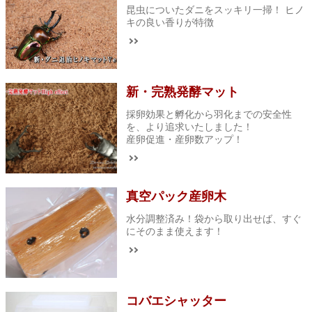
昆虫についたダニをスッキリ一掃！ ヒノ
キの良い香りが特徴
新・完熟発酵マット
採卵効果と孵化から羽化までの安全性
を、より追求いたしました！
産卵促進・産卵数アップ！
真空パック産卵木
水分調整済み！袋から取り出せば、すぐ
にそのまま使えます！
コバエシャッター