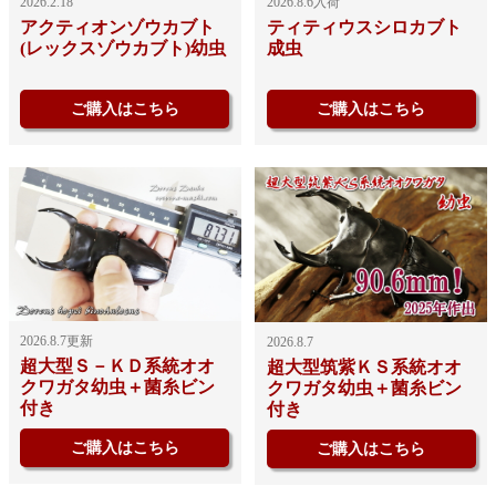
2026.2.18
2026.8.6入荷
アクティオンゾウカブト
ティティウスシロカブト
(レックスゾウカブト)幼虫
成虫
ご購入はこちら
ご購入はこちら
2026.8.7更新
2026.8.7
超大型Ｓ－ＫＤ系統オオ
超大型筑紫ＫＳ系統オオ
クワガタ幼虫＋菌糸ビン
クワガタ幼虫＋菌糸ビン
付き
付き
ご購入はこちら
ご購入はこちら