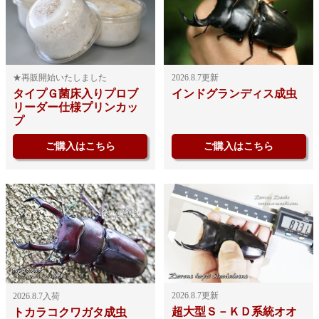
2026.8.7更新
★再販開始いたしました
インドグランディス成虫
タイプＧ菌床入りプロブ
リーダー仕様プリンカッ
プ
ご購入はこちら
ご購入はこちら
2026.8.7更新
2026.8.7入荷
超大型Ｓ－ＫＤ系統オオ
トカラコクワガタ成虫