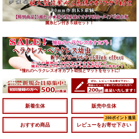
菌糸ビン付き５頭セット！
*憧れのヘラクレスオオカブト幼虫とマットをセットに!
新着生体
販売中生体
200ポイント進呈
おすすめ商品
レビューをお寄せ下さい