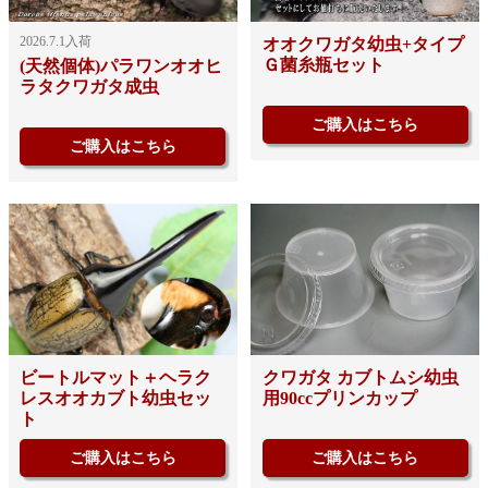
2026.7.1入荷
オオクワガタ幼虫+タイプ
Ｇ菌糸瓶セット
(天然個体)パラワンオオヒ
ラタクワガタ成虫
ご購入はこちら
ご購入はこちら
ビートルマット＋ヘラク
クワガタ カブトムシ幼虫
レスオオカブト幼虫セッ
用90ccプリンカップ
ト
ご購入はこちら
ご購入はこちら