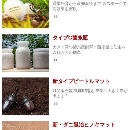
通常飼育から産卵産後まで 各ステージで
高効果を実現！
タイプG菌糸瓶
大きく育つ菌糸瓶飼育！菌糸瓶に幼虫を
入れるもの簡単！
新タイプビートルマット
月間販売数20,000?越え 成長に大きく差が
出ます！
新・ダニ退治ヒノキマット