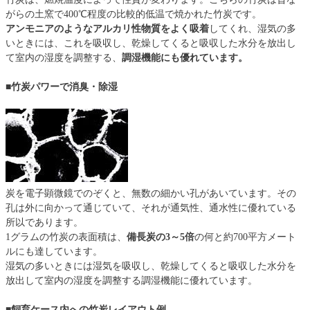
がらの土窯で400℃程度の比較的低温で焼かれた竹炭です。
アンモニアのようなアルカリ性物質をよく吸着
してくれ、湿気の多
いときには、これを吸収し、乾燥してくると吸収した水分を放出し
て室内の湿度を調整する、
調湿機能にも優れています。
■竹炭パワーで消臭・除湿
炭を電子顕微鏡でのぞくと、無数の細かい孔があいています。その
孔は外に向かって通じていて、それが通気性、通水性に優れている
所以であります。
1グラムの竹炭の表面積は、
備長炭の3～5倍
の何と約700平方メート
ルにも達しています。
湿気の多いときには湿気を吸収し、乾燥してくると吸収した水分を
放出して室内の湿度を調整する調湿機能に優れています。
■飼育ケース内への竹炭レイアウト例