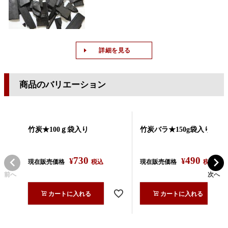
詳細を見る
商品のバリエーション
竹炭★100ｇ袋入り
竹炭バラ★150g袋入り
730
490
¥
¥
現在販売価格
税込
現在販売価格
税込
前へ
次へ
カートに入れる
カートに入れる