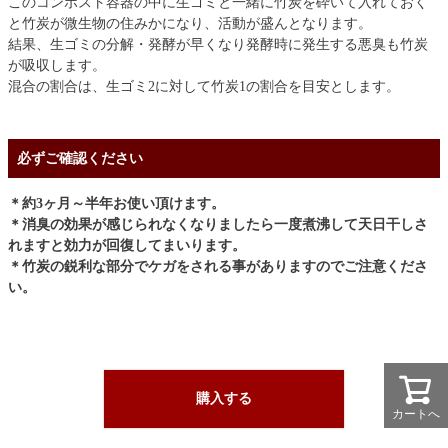
このコンポスト容器の中に生ゴミと一緒に竹炭を砕いて入れておく
と竹炭が微生物の住みかになり、活動が盛んとなります。
結果、生ゴミの分解・発酵が早くなり発酵時に発生する悪臭も竹炭
が吸収します。
混合の割合は、生ゴミ2に対して竹炭1の割合を目安とします。
必ずご確認ください
＊約3ヶ月～半年お使い頂けます。
＊消臭の効果が感じられなくなりましたら一度煮沸して天日干しさ
れますと効力が回復してまいります。
＊竹炭の鋭利な部分でケガをされる事がありますのでご注意くださ
い。
購入する
カートへ