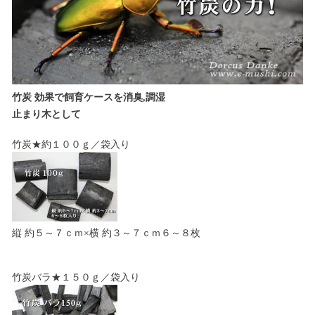
竹炭 効果で飼育ケースを消臭,調湿
止まり木として
竹炭★約１００ｇ／袋入り
縦 約５～７ｃｍ×横 約３～７ｃｍ６～８枚
竹炭バラ★１５０ｇ／袋入り