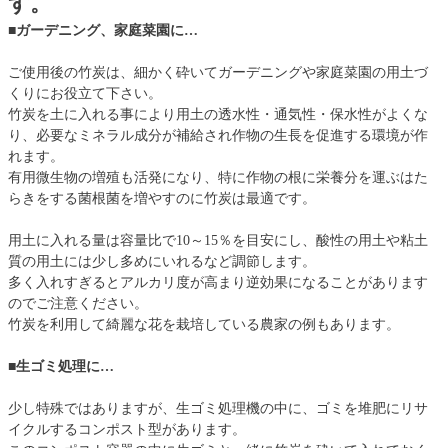
す。
■ガーデニング、家庭菜園に…
ご使用後の竹炭は、細かく砕いてガーデニングや家庭菜園の用土づ
くりにお役立て下さい。
竹炭を土に入れる事により用土の透水性・通気性・保水性がよくな
り、必要なミネラル成分が補給され作物の生長を促進する環境が作
れます。
有用微生物の増殖も活発になり、特に作物の根に栄養分を運ぶはた
らきをする菌根菌を増やすのに竹炭は最適です。
用土に入れる量は容量比で10～15％を目安にし、酸性の用土や粘土
質の用土には少し多めにいれるなど調節します。
多く入れすぎるとアルカリ度が高まり逆効果になることがあります
のでご注意ください。
竹炭を利用して綺麗な花を栽培している農家の例もあります。
■生ゴミ処理に…
少し特殊ではありますが、生ゴミ処理機の中に、ゴミを堆肥にリサ
イクルするコンポスト型があります。