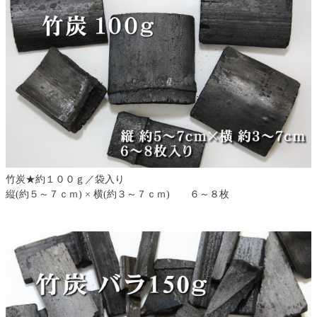
竹炭★約１００ｇ／袋入り
縦(約５～７ｃｍ) × 横(約３～７ｃｍ) ６～８枚