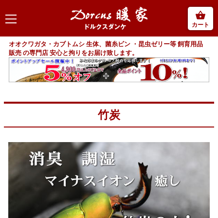
カート
オオクワガタ・カブトムシ 生体、菌糸ビン ・昆虫ゼリー等 飼育用品
販売 の専門店 安心と拘りをお届け致します。
竹炭