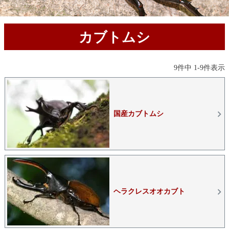
カブトムシ
9
件中
1
-
9
件表示
国産カブトムシ
ヘラクレスオオカブト