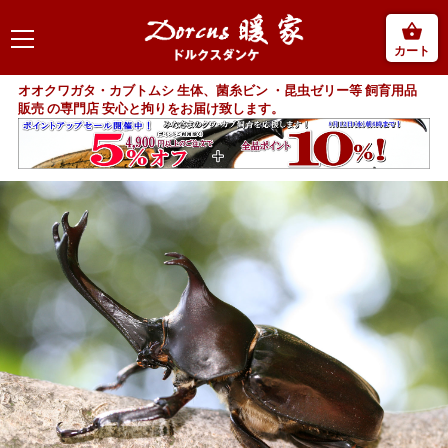
カート
オオクワガタ・カブトムシ 生体、菌糸ビン ・昆虫ゼリー等 飼育用品
販売 の専門店 安心と拘りをお届け致します。