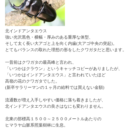
北インドアンタエウス
強い光沢黒色・横幅・厚みのある重厚な体型、
そして太く長い大アゴと上を向く内歯(大アゴ中央の突起)。
とてもバランスの取れた理想の形をしたクワガタだと思います。
一昔前はクワガタの最高峰と言われ、
「いつかはクラウン」というキャッチコピーがありましたが、
「いつかはインドアンタエウス」と言われていたほど
高嶺の花のクワガタでした。
(新卒サラリーマンの１ヶ月の給料では買えない金額)
流通数が増え入手しやすい価格に落ち着きましたが、
北インドアンタエウスの良さはなにも変わりません。
北東の部標高１５００～２５００メートルあたりの
ヒマラヤ山脈系照葉樹林に生息。