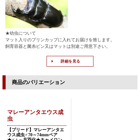
★幼虫について
マット入りのプリンカップに入れてお届けを致します。
飼育容器と菌糸ビン又はマットは別途ご用意下さい。
詳細を見る
商品のバリエーション
マレーアンタエウス成
虫
【ブリード】マレーアンタエ
ウス成虫♂70～74mmペア
★♂♀～月羽化★キャメロン