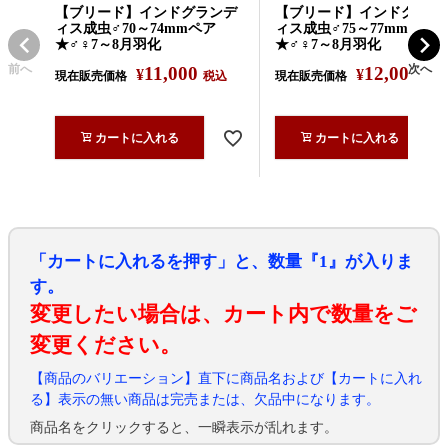
【ブリード】インドグランデ
【ブリード】インドグラン
ィス成虫♂70～74mmペア
ィス成虫♂75～77mmペア
★♂♀7～8月羽化
★♂♀7～8月羽化
前へ
次へ
11,000
12,000
¥
¥
現在販売価格
税込
現在販売価格
税込
カートに入れる
カートに入れる
「カートに入れるを押す」と、数量『1』が入りま
す。
変更したい場合は、カート内で数量をご
変更ください。
【商品のバリエーション】直下に商品名および【カートに入れ
る】表示の無い商品は完売または、欠品中になります。
商品名をクリックすると、一瞬表示が乱れます。