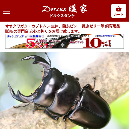
カート
オオクワガタ・カブトムシ 生体、菌糸ビン ・昆虫ゼリー等 飼育用品
販売 の専門店 安心と拘りをお届け致します。