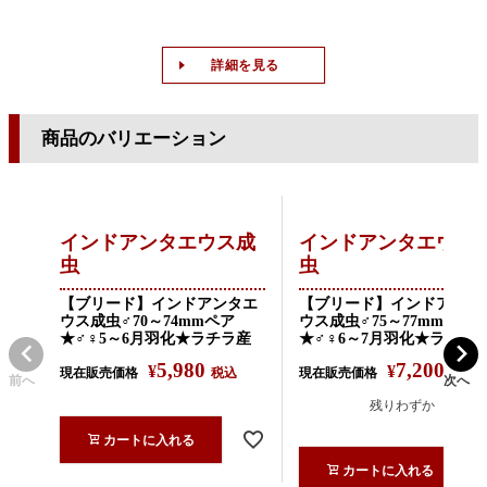
詳細を見る
商品のバリエーション
インドアンタエウス成
インドアンタエウス
虫
虫
【ブリード】インドアンタエ
【ブリード】インドアンタ
ウス成虫♂70～74mmペア
ウス成虫♂75～77mmペア
★♂♀5～6月羽化★ラチラ産
★♂♀6～7月羽化★ラチラ
5,980
7,200
¥
¥
現在販売価格
税込
現在販売価格
税込
前へ
次へ
残りわずか
カートに入れる
カートに入れる