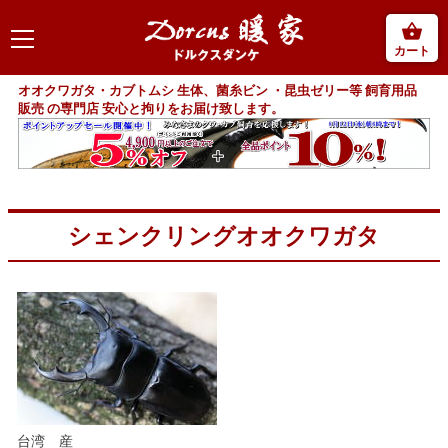
カート
オオクワガタ・カブトムシ 生体、菌糸ビン ・昆虫ゼリー等 飼育用品
販売 の専門店 安心と拘りをお届け致します。
シェンクリングオオクワガタ
台湾 産