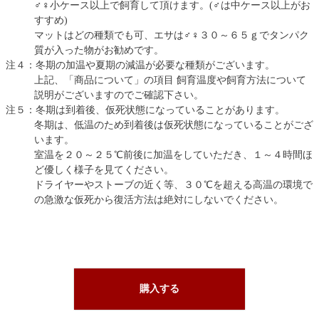
♂♀小ケース以上で飼育して頂けます。(♂は中ケース以上がお
すすめ)
マットはどの種類でも可、エサは♂♀３０～６５ｇでタンパク
質が入った物がお勧めです。
注４：冬期の加温や夏期の減温が必要な種類がございます。
上記、「商品について」の項目 飼育温度や飼育方法について
説明がございますのでご確認下さい。
注５：冬期は到着後、仮死状態になっていることがあります。
冬期は、低温のため到着後は仮死状態になっていることがござ
います。
室温を２０～２５℃前後に加温をしていただき、１～４時間ほ
ど優しく様子を見てください。
ドライヤーやストーブの近く等、３０℃を超える高温の環境で
の急激な仮死から復活方法は絶対にしないでください。
購入する