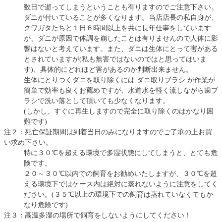
数日で逝ってしまうということも有りますのでご注意下さい。
ダニが付いていることが多くなります。当店店長の私自身が、
クワガタたちと１日６時間以上を共に長年仕事をしています
が、ダニが原因で体調を崩したことは有りませんので人体に影
響はないと考えています。また、ダニは生体にとって害がある
とされていますが(私も無害ではないのではと思ってはいま
す)、具体的にどれほど害があるのか判断出来ません。
生体にとりつくダニを取り除くには ダニ取りブラシ が作業が
簡単で効率も良くお薦めですが、水道水を軽く流しながら歯ブ
ラシで洗い落として頂いても少なくなります。
(しかし、すぐに再生しますので完全に取り除くのはかなり困
難です)
注２：死亡保証期間は到着当日のみになりますのでご了承の上お買
い求め下さい。
特に３０℃を超える環境で多湿状態にしてしまうと、とても危
険です。
２０～３０℃以内での飼育をお勧めいたしますが、３０℃を超
える環境下ではケース内は絶対に蒸れないように注意をしてく
ださい。(３５℃以上の環境下での飼育は蒸れていなくてもか
なり危険です)
注３：高温多湿の場所で飼育をしないようにしてください！