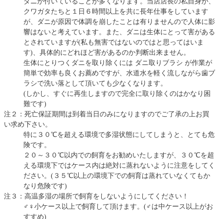
ダニが付いていることが多くなります。当店店長の私自身が、
クワガタたちと１日６時間以上を共に長年仕事をしています
が、ダニが原因で体調を崩したことは有りませんので人体に影
響はないと考えています。また、ダニは生体にとって害がある
とされていますが(私も無害ではないのではと思ってはいま
す)、具体的にどれほど害があるのか判断出来ません。
生体にとりつくダニを取り除くには ダニ取りブラシ が作業が
簡単で効率も良くお薦めですが、水道水を軽く流しながら歯ブ
ラシで洗い落として頂いても少なくなります。
(しかし、すぐに再生しますので完全に取り除くのはかなり困
難です)
注２：死亡保証期間は到着当日のみになりますのでご了承の上お買
い求め下さい。
特に３０℃を超える環境で多湿状態にしてしまうと、とても危
険です。
２０～３０℃以内での飼育をお勧めいたしますが、３０℃を超
える環境下ではケース内は絶対に蒸れないように注意をしてく
ださい。(３５℃以上の環境下での飼育は蒸れていなくてもか
なり危険です)
注３：高温多湿の場所で飼育をしないようにしてください！
♂♀小ケース以上で飼育して頂けます。(♂は中ケース以上がお
すすめ)