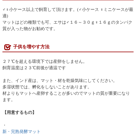
♂♀小ケース以上で飼育して頂けます。(♂小ケース ♀ミニケースが最
適)
マットはどの種類でも可、エサは♂１６～３０ｇ♀１６ｇのタンパク
質が入った物がお勧めです。
子供を増やす方法
２７℃を超える環境下では産卵をしません。
飼育温度は２３℃前後が適温です
また、インド産は、マット・材を乾燥気味にしてください。
多湿状態では、孵化をしないことがあります。
材よりもマットへ産卵することが多いのでマットの質が重要になり
ます。
【用意するもの】
・
新・完熟発酵マット