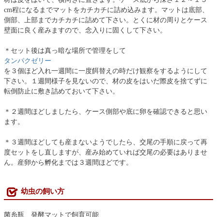
cm程になるまでマットをカチカチに詰め込みます。マットは底部、
側部、上部までカチカチに詰めて下さい。とくに材の周りとケース
壁面に良く産みますので、念入りに固くして下さい。
＊セット後は真っ暗な場所で管理をして
タンパクゼリー
を３個ほど入れ一週間に一度餌替えの時だけ観察をするようにして
下さい。１週間様子を見ないので、材の皮をはいだ際皮を捨てずに
転倒防止に敷き詰めておいて下さい。
＊２週間ほどしましたら、ケース側部や底に卵を確認できると思い
ます。
＊３週間ほどしても産まないようでしたら、交尾の手順に戻って再
度セットをし直しますが、産み始めていれば交尾の必要はありませ
ん。産卵から孵化までは３週間ほどです。
幼虫の飼い方
菌糸瓶 発酵マットで飼育可能