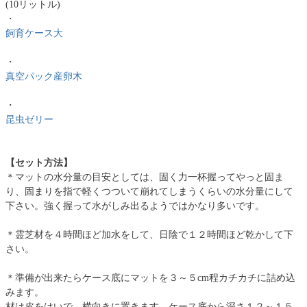
(10リットル)
・
飼育ケース大
・
真空パック産卵木
・
昆虫ゼリー
【セット方法】
＊マットの水分量の目安としては、固く力一杯握ってやっと固ま
り、固まりを指で軽くつついて崩れてしまうくらいの水分量にして
下さい。強く握って水がしみ出るようではかなり多いです。
＊霊芝材を４時間ほど加水をして、日陰で１２時間ほど乾かして下
さい。
＊準備が出来たらケース底にマットを３～５cm程カチカチに詰め込
みます。
材は皮をはいで、横向きに置きます。ケース底から深さ１２～１５