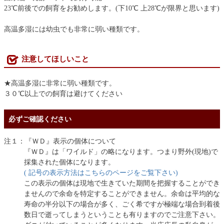
23℃前後での飼育をお勧めします。(下10℃ 上28℃が限界と思います)
高温多湿には幼虫でも非常に弱い種類です。
注意してほしいこと
★高温多湿に非常に弱い種類です。
３０℃以上での飼育は避けてください
必ずご確認ください
注１：『ＷＤ』表示の個体について
『ＷＤ』は「ワイルド」の略になります。つまり野外(現地)で
採集された個体になります。
( 記号の表示方法はこちらのページをご覧下さい)
この表示の個体は現地で生きていた期間を把握することができ
ませんので余命を特定することができません。余命は平均的な
寿命の半分以下の場合が多く、ごく希ですが極端な場合到着後
数日で逝ってしまうということも有りますのでご注意下さい。