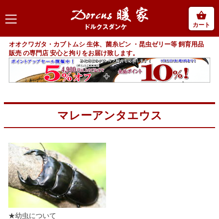
カート
オオクワガタ・カブトムシ 生体、菌糸ビン ・昆虫ゼリー等 飼育用品
販売 の専門店 安心と拘りをお届け致します。
マレーアンタエウス
★幼虫について