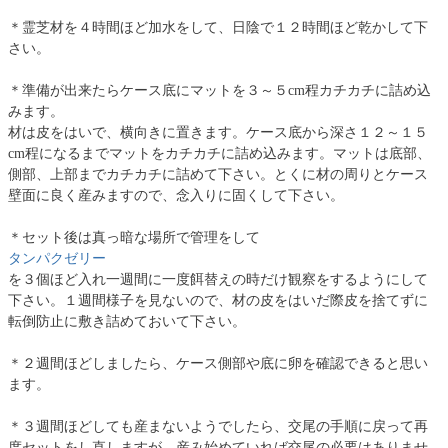
＊霊芝材を４時間ほど加水をして、日陰で１２時間ほど乾かして下
さい。
＊準備が出来たらケース底にマットを３～５cm程カチカチに詰め込
みます。
材は皮をはいで、横向きに置きます。ケース底から深さ１２～１５
cm程になるまでマットをカチカチに詰め込みます。マットは底部、
側部、上部までカチカチに詰めて下さい。とくに材の周りとケース
壁面に良く産みますので、念入りに固くして下さい。
＊セット後は真っ暗な場所で管理をして
タンパクゼリー
を３個ほど入れ一週間に一度餌替えの時だけ観察をするようにして
下さい。１週間様子を見ないので、材の皮をはいだ際皮を捨てずに
転倒防止に敷き詰めておいて下さい。
＊２週間ほどしましたら、ケース側部や底に卵を確認できると思い
ます。
＊３週間ほどしても産まないようでしたら、交尾の手順に戻って再
度セットをし直しますが、産み始めていれば交尾の必要はありませ