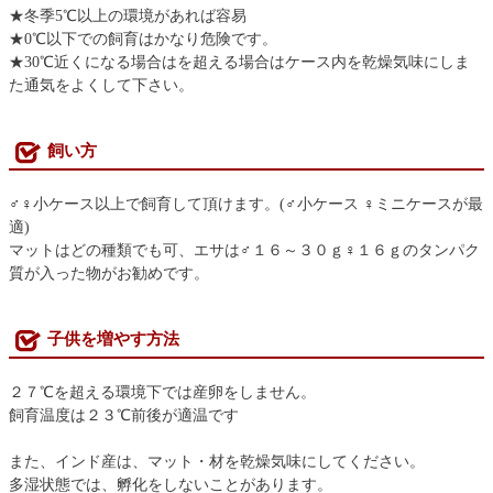
★冬季5℃以上の環境があれば容易
★0℃以下での飼育はかなり危険です。
★30℃近くになる場合はを超える場合はケース内を乾燥気味にしま
た通気をよくして下さい。
飼い方
♂♀小ケース以上で飼育して頂けます。(♂小ケース ♀ミニケースが最
適)
マットはどの種類でも可、エサは♂１６～３０ｇ♀１６ｇのタンパク
質が入った物がお勧めです。
子供を増やす方法
２７℃を超える環境下では産卵をしません。
飼育温度は２３℃前後が適温です
また、インド産は、マット・材を乾燥気味にしてください。
多湿状態では、孵化をしないことがあります。