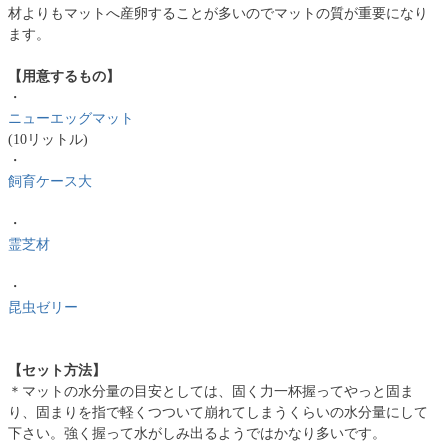
材よりもマットへ産卵することが多いのでマットの質が重要になり
ます。
【用意するもの】
・
ニューエッグマット
(10リットル)
・
飼育ケース大
・
霊芝材
・
昆虫ゼリー
【セット方法】
＊マットの水分量の目安としては、固く力一杯握ってやっと固ま
り、固まりを指で軽くつついて崩れてしまうくらいの水分量にして
下さい。強く握って水がしみ出るようではかなり多いです。