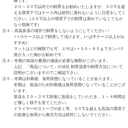
険です。
２０～３０℃以内での飼育をお勧めいたしますが、３０℃を超
える環境下ではケース内は絶対に蒸れないように注意をしてく
ださい。(３５℃以上の環境下での飼育は蒸れていなくてもか
なり危険です)
注３：高温多湿の場所で飼育をしないようにしてください！
♂♀小ケース以上で飼育して頂けます。(♂は中ケース以上がお
すすめ)
マットはどの種類でも可、エサは♂♀３０～６５ｇでタンパク
質が入った物がお勧めです。
注４：冬期の加温や夏期の減温が必要な種類がございます。
上記、「商品について」の項目 飼育温度や飼育方法について
説明がございますのでご確認下さい。
注５：冬期は到着後、仮死状態になっていることがあります。
冬期は、低温のため到着後は仮死状態になっていることがござ
います。
室温を２０～２５℃前後に加温をしていただき、１～４時間ほ
ど優しく様子を見てください。
ドライヤーやストーブの近く等、３０℃を超える高温の環境で
の急激な仮死から復活方法は絶対にしないでください。