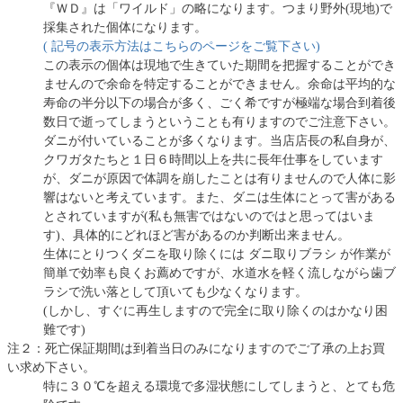
『ＷＤ』は「ワイルド」の略になります。つまり野外(現地)で
採集された個体になります。
( 記号の表示方法はこちらのページをご覧下さい)
この表示の個体は現地で生きていた期間を把握することができ
ませんので余命を特定することができません。余命は平均的な
寿命の半分以下の場合が多く、ごく希ですが極端な場合到着後
数日で逝ってしまうということも有りますのでご注意下さい。
ダニが付いていることが多くなります。当店店長の私自身が、
クワガタたちと１日６時間以上を共に長年仕事をしています
が、ダニが原因で体調を崩したことは有りませんので人体に影
響はないと考えています。また、ダニは生体にとって害がある
とされていますが(私も無害ではないのではと思ってはいま
す)、具体的にどれほど害があるのか判断出来ません。
生体にとりつくダニを取り除くには ダニ取りブラシ が作業が
簡単で効率も良くお薦めですが、水道水を軽く流しながら歯ブ
ラシで洗い落として頂いても少なくなります。
(しかし、すぐに再生しますので完全に取り除くのはかなり困
難です)
注２：死亡保証期間は到着当日のみになりますのでご了承の上お買
い求め下さい。
特に３０℃を超える環境で多湿状態にしてしまうと、とても危