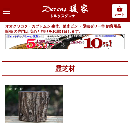
カート
オオクワガタ・カブトムシ 生体、菌糸ビン ・昆虫ゼリー等 飼育用品
販売 の専門店 安心と拘りをお届け致します。
霊芝材