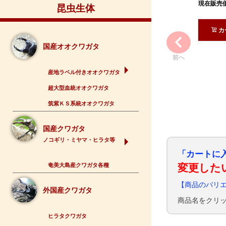
現在販売
昆虫生体
カ
国産オオクワガタ
前へ
産地ラベル付きオオクワガタ
超大型血統オオクワガタ
筑紫ＫＳ系統オオクワガタ
国産クワガタ
ノコギリ・ミヤマ・ヒラタ等
「カートに
奄美大島産クワガタ各種
変更した
【商品のバリ
外国産クワガタ
商品名をクリ
ヒラタクワガタ