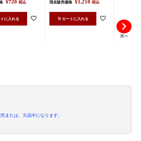
¥
720
¥
1,210
格
税込
現在販売価格
税込
現在販売価
ートに入れる
カートに入れる
カー
次へ
完売または、欠品中になります。