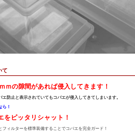
いて
.5ｍｍの隙間があれば侵入してきます！
バエ防止と表示されていてもコバエが侵入してきてしまいます。
なら！
エをピッタリシャット！
とフィルターを標準装備することでコバエを完全ガード！