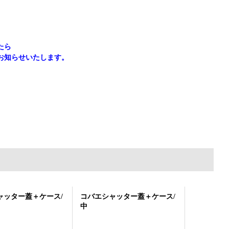
たら
お知らせいたします。
ャッター蓋＋ケース/
コバエシャッター蓋＋ケース/
コバエシャ
中
大