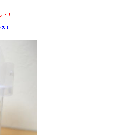
ット！
ース！