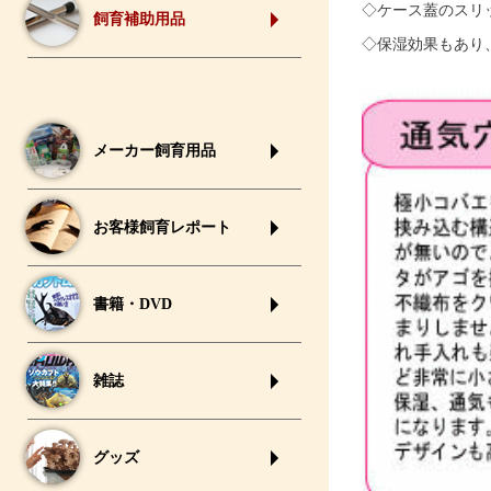
◇ケース蓋のスリ
飼育補助用品
◇保湿効果もあり
メーカー飼育用品
お客様飼育レポート
書籍・DVD
雑誌
グッズ