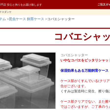
ご注文ガ
専門店 安心と拘りをお届け致します
クスダンケ
テム
昆虫ケース 飼育ケース
コバエシャッター
コバエシャ
コバエシャッター
いやなコバエをピッタリシャッ
保湿効果もある万能飼育ケース
ケース部がくすんでいる(クリ
合がございます。
くすみは製造時に発生、擦り傷
ケース部クリアでない、また擦
ではございますが、ご了承のう