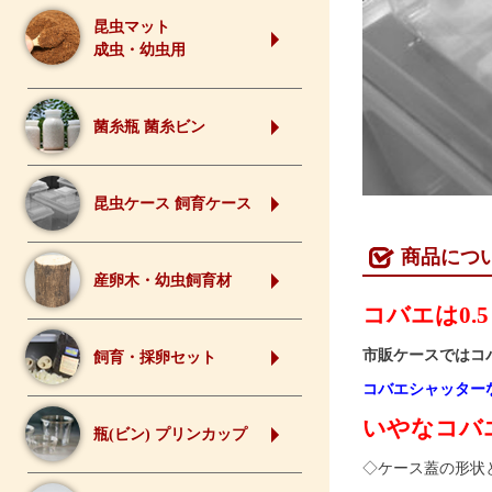
昆虫マット
成虫・幼虫用
菌糸瓶 菌糸ビン
昆虫ケース 飼育ケース
商品につ
産卵木・幼虫飼育材
コバエは0
市販ケースではコ
飼育・採卵セット
コバエシャッター
いやなコバ
瓶(ビン) プリンカップ
◇ケース蓋の形状