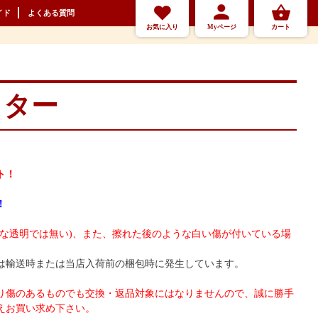
イド
よくある質問
お気に入り
Myページ
カート
ッター
ト！
！
アな透明では無い)、また、擦れた後のような白い傷が付いている場
は輸送時または当店入荷前の梱包時に発生しています。
り傷のあるものでも交換・返品対象にはなりませんので、誠に勝手
えお買い求め下さい。