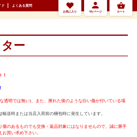
イド
よくある質問
お気に入り
Myページ
カート
ッター
ト！
！
アな透明では無い)、また、擦れた後のような白い傷が付いている場
は輸送時または当店入荷前の梱包時に発生しています。
り傷のあるものでも交換・返品対象にはなりませんので、誠に勝手
えお買い求め下さい。