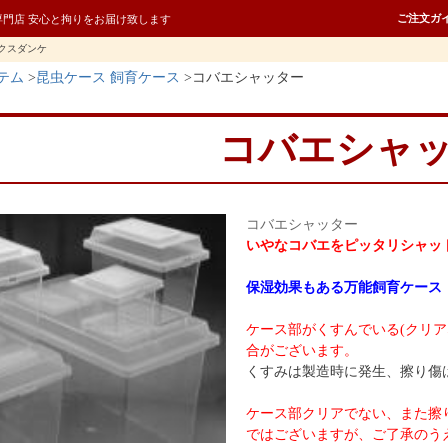
ご注文ガ
専門店 安心と拘りをお届け致します
クスダンケ
テム
昆虫ケース 飼育ケース
コバエシャッター
コバエシャ
コバエシャッター
いやなコバエをピッタリシャッ
保湿効果もある万能飼育ケース
ケース部がくすんでいる(クリ
合がございます。
くすみは製造時に発生、擦り傷
ケース部クリアでない、また擦
ではございますが、ご了承のう