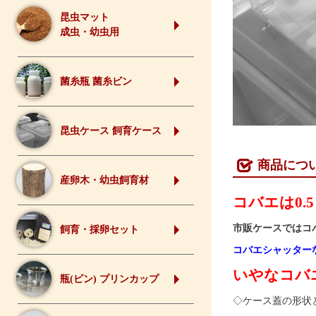
昆虫マット
成虫・幼虫用
菌糸瓶 菌糸ビン
昆虫ケース 飼育ケース
商品につ
産卵木・幼虫飼育材
コバエは0
市販ケースではコ
飼育・採卵セット
コバエシャッター
いやなコバ
瓶(ビン) プリンカップ
◇ケース蓋の形状