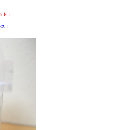
ット！
ース！