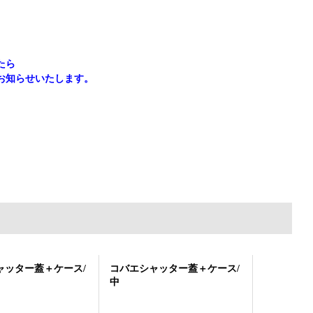
たら
お知らせいたします。
ャッター蓋＋ケース/
コバエシャッター蓋＋ケース/
コバエシャ
中
大