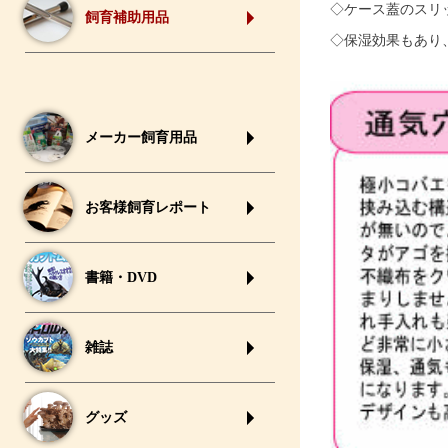
◇ケース蓋のスリ
飼育補助用品
◇保湿効果もあり
メーカー飼育用品
お客様飼育レポート
書籍・DVD
雑誌
グッズ