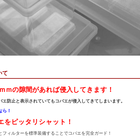
いて
.5ｍｍの隙間があれば侵入してきます！
バエ防止と表示されていてもコバエが侵入してきてしまいます。
なら！
エをピッタリシャット！
とフィルターを標準装備することでコバエを完全ガード！