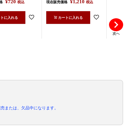
¥
720
¥
1,210
格
税込
現在販売価格
税込
現在販売価
ートに入れる
カートに入れる
カー
次へ
完売または、欠品中になります。