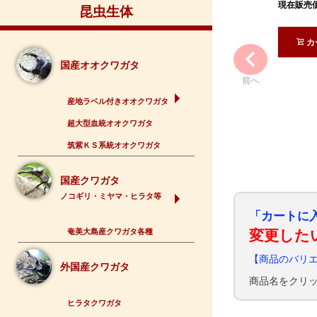
現在販売
昆虫生体
カ
国産オオクワガタ
前へ
産地ラベル付きオオクワガタ
超大型血統オオクワガタ
筑紫ＫＳ系統オオクワガタ
国産クワガタ
ノコギリ・ミヤマ・ヒラタ等
「カートに
奄美大島産クワガタ各種
変更した
【商品のバリ
外国産クワガタ
商品名をクリ
ヒラタクワガタ