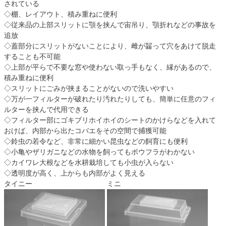
されている
◇棚、レイアウト、積み重ねに便利
◇従来品の上部スリットに顎を挟んで宙吊り、顎折れなどの事故を
追放
◇蓋部分にスリットがないことにより、雌が齧って穴をあけて脱走
することも不可能
◇上部が平らで不要な窓や使わない取っ手もなく、縁があるので、
積み重ねに便利
◇スリットにごみが挟まることがないので洗いやすい
◇万が一フィルターが破れたり汚れたりしても、簡単に任意のフィ
ルターを挟んで代用できる
◇フィルター部にゴキブリホイホイのシートのかけらなどを入れて
おけば、内部から出たコバエをその空間で捕獲可能
◇鈴虫の若令など、非常に細かい昆虫などの飼育にも便利
◇小亀やザリガニなどの水物を飼ってもボウフラがわかない
◇カイワレ大根などを水耕栽培しても小虫が入らない
◇透明度が高く、上からも内部がよく見える
タイニー
ミニ