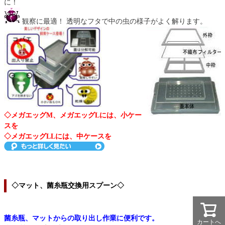
に！
観察に最適！ 透明なフタで中の虫の様子がよく解ります。
◇メガエッグM、メガエッグLには、小ケー
スを
◇メガエッグLLには、中ケースを
◇マット、菌糸瓶交換用スプーン◇
菌糸瓶、マットからの取り出し作業に便利です。
カートへ