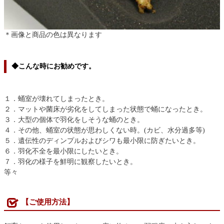
＊画像と商品の色は異なります
◆こんな時にお勧めです。
１．蛹室が壊れてしまったとき。
２．マットや菌床が劣化をしてしまった状態で蛹になったとき。
３．大型の個体で羽化をしそうな蛹のとき。
４．その他、蛹室の状態が思わしくない時。(カビ、水分過多等)
５．遺伝性のディンプルおよびシワも最小限に防ぎたいとき。
６．羽化不全を最小限にしたいとき。
７．羽化の様子を鮮明に観察したいとき。
等々
【ご使用方法】