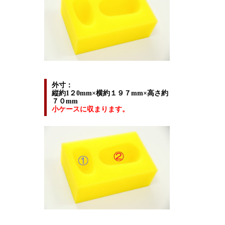
外寸：
縦約1２0mm×横約１９７mm×高さ約
７０mm
小ケースに収まります。