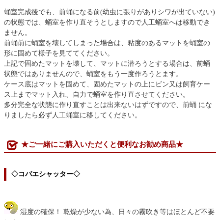
蛹室完成後でも、前蛹になる前(幼虫に張りがありシワが出ていない)
の状態では、蛹室を作り直そうとしますので人工蛹室へは移動でき
ません。
前蛹前に蛹室を壊してしまった場合は、粘度のあるマットを蛹室の
形に固めて様子を見ててください。
上記で固めたマットを壊して、マットに潜ろうとする場合は、前蛹
状態ではありませんので、蛹室をもう一度作ろうとます。
ケース底はマットを固めて、固めたマットの上にビン又は飼育ケー
ス上までマット入れ、自力で蛹室を作り直させてください。
多分完全な状態に作り直すことは出来ないはずですので、前蛹 にな
りましたら必ず人工蛹室に移してください。
★ご一緒にご購入いただくと便利なお勧め商品★
◇コバエシャッター◇
湿度の確保！ 乾燥が少ない為、日々の霧吹き等はほとんど不要