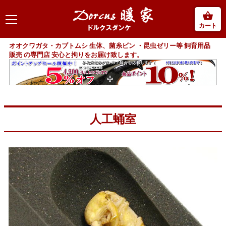
カート
オオクワガタ・カブトムシ 生体、菌糸ビン ・昆虫ゼリー等 飼育用品
販売 の専門店 安心と拘りをお届け致します。
人工蛹室