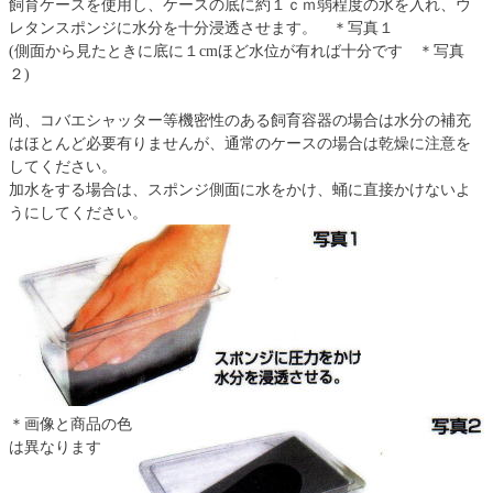
飼育ケースを使用し、ケースの底に約１ｃｍ弱程度の水を入れ、ウ
レタンスポンジに水分を十分浸透させます。 ＊写真１
(側面から見たときに底に１cmほど水位が有れば十分です ＊写真
２)
尚、コバエシャッター等機密性のある飼育容器の場合は水分の補充
はほとんど必要有りませんが、通常のケースの場合は乾燥に注意を
してください。
加水をする場合は、スポンジ側面に水をかけ、蛹に直接かけないよ
うにしてください。
＊画像と商品の色
は異なります