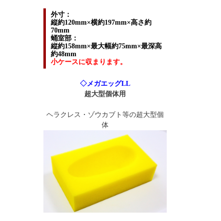
外寸：
縦約120mm×横約197mm×高さ約
70mm
蛹室部：
縦約158mm×最大幅約75mm×最深高
約48mm
小ケースに収まります。
◇メガエッグLL
超大型個体用
ヘラクレス・ゾウカブト等の超大型個
体