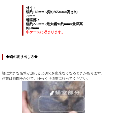
外寸：
縦約160mm×横約265mm×高さ約
70mm
蛹室部：
縦約225mm×最大幅90約mm×最深高
約50mm
中ケースに収まります。
◆蛹の取り出し方◆
蛹に大きな衝撃が加わると羽化を出来なくなるときがあります。
作業は時間をかけて、ゆっくり慎重に行ってください。