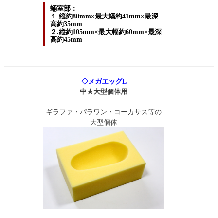
蛹室部：
１.縦約80mm×最大幅約41mm×最深
高約35mm
２.縦約105mm×最大幅約60mm×最深
高約45mm
◇メガエッグL
中★大型個体用
ギラファ・パラワン・コーカサス等の
大型個体