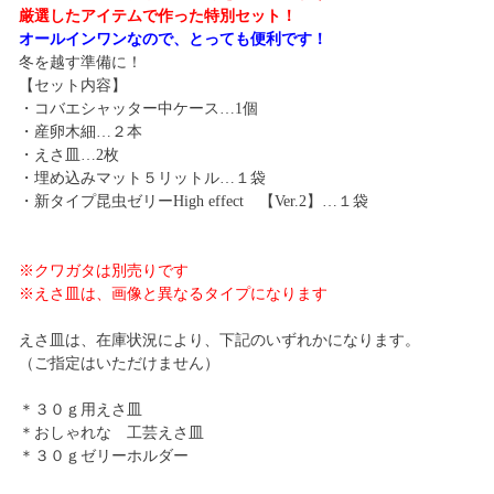
厳選したアイテムで作った特別セット！
オールインワンなので、とっても便利です！
冬を越す準備に！
【セット内容】
・コバエシャッター中ケース…1個
・産卵木細…２本
・えさ皿…2枚
・埋め込みマット５リットル…１袋
・新タイプ昆虫ゼリーHigh effect 【Ver.2】…１袋
※クワガタは別売りです
※えさ皿は、画像と異なるタイプになります
えさ皿は、在庫状況により、下記のいずれかになります。
（ご指定はいただけません）
＊３０ｇ用えさ皿
＊おしゃれな 工芸えさ皿
＊３０ｇゼリーホルダー