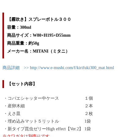
【霧吹き】スプレーボトル３００
容量：300ml
商品サイズ：W80×H195×D55mm
商品重量：約50g
メーカー名：MITANI（ミタニ）
商品詳細 >> http://www.e-mushi.com/f/kirifuki300_mat.html
【セット内容】
・コバエシャッター中ケース
１個
・産卵木細
２本
・えさ皿
２枚
・埋め込みマット５リットル
1袋
・新タイプ昆虫ゼリーHigh effect【Ver.2】
1袋
※クワガタは別売りです