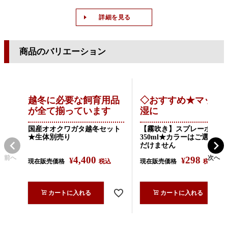
詳細を見る
商品のバリエーション
越冬に必要な飼育用品
◇おすすめ★マット
が全て揃っています
湿に
国産オオクワガタ越冬セット
【霧吹き】スプレーボトル
★生体別売り
350ml★カラーはご選択い
だけません
前へ
次へ
4,400
298
¥
¥
現在販売価格
税込
現在販売価格
税込
カートに入れる
カートに入れる