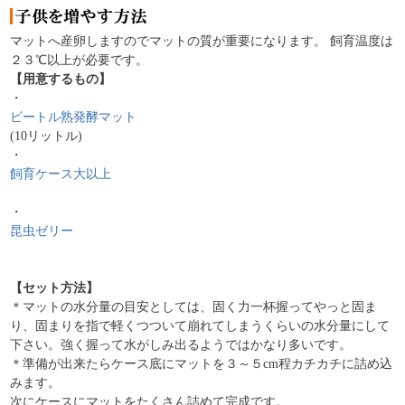
マットへ産卵しますのでマットの質が重要になります。 飼育温度は
２３℃以上が必要です。
【用意するもの】
・
ビートル熟発酵マット
(10リットル)
・
飼育ケース大以上
・
昆虫ゼリー
【セット方法】
＊マットの水分量の目安としては、固く力一杯握ってやっと固ま
り、固まりを指で軽くつついて崩れてしまうくらいの水分量にして
下さい。強く握って水がしみ出るようではかなり多いです。
＊準備が出来たらケース底にマットを３～５cm程カチカチに詰め込
みます。
次にケースにマットをたくさん詰めて完成です。