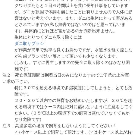
クワガタたちと１日６時間以上を共に長年仕事をしています
が、ダニが原因で体調を崩したことは有りませんので人体に影
響はないと考えています。また、ダニは生体にとって害がある
とされていますが(私も無害ではないのではと思ってはいま
す)、具体的にどれほど害があるのか判断出来ません。
生体にとりつくダニを取り除くには
ダニ取りブラシ
が作業が簡単で効率も良くお薦めですが、水道水を軽く流しな
がら歯ブラシで洗い落として頂いても少なくなります。
(しかし、すぐに再生しますので完全に取り除くのはかなり困
難です)
注２：死亡保証期間は到着当日のみになりますのでご了承の上お買
い求め下さい。
特に３０℃を超える環境で多湿状態にしてしまうと、とても危
険です。
２０～３０℃以内での飼育をお勧めいたしますが、３０℃を超
える環境下ではケース内は絶対に蒸れないように注意をしてく
ださい。(３５℃以上の環境下での飼育は蒸れていなくてもか
なり危険です)
注３：高温多湿の場所で飼育をしないようにしてください！
♂♀小ケース以上で飼育して頂けます。(♂は中ケース以上がお