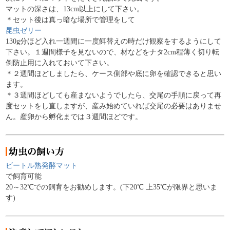
マットの深さは、13cm以上にして下さい。
＊セット後は真っ暗な場所で管理をして
昆虫ゼリー
130g分ほど入れ一週間に一度餌替えの時だけ観察をするようにして
下さい。１週間様子を見ないので、材などをナタ2cm程薄く切り転
倒防止用に入れておいて下さい。
＊２週間ほどしましたら、ケース側部や底に卵を確認できると思い
ます。
＊３週間ほどしても産まないようでしたら、交尾の手順に戻って再
度セットをし直しますが、産み始めていれば交尾の必要はありませ
ん。産卵から孵化までは３週間ほどです。
ビートル熟発酵マット
で飼育可能
20～32℃での飼育をお勧めします。(下20℃ 上35℃が限界と思いま
す)