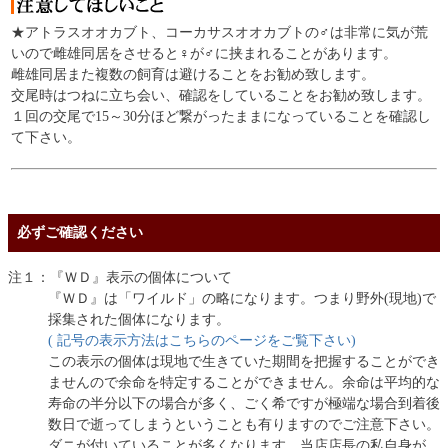
★アトラスオオカブト、コーカサスオオカブトの♂は非常に気が荒
いので雌雄同居をさせると♀が♂に挟まれることがあります。
雌雄同居また複数の飼育は避けることをお勧め致します。
交尾時はつねに立ち会い、確認をしていることをお勧め致します。
１回の交尾で15～30分ほど繋がったままになっていることを確認し
て下さい。
必ずご確認ください
注１：『ＷＤ』表示の個体について
『ＷＤ』は「ワイルド」の略になります。つまり野外(現地)で
採集された個体になります。
( 記号の表示方法はこちらのページをご覧下さい)
この表示の個体は現地で生きていた期間を把握することができ
ませんので余命を特定することができません。余命は平均的な
寿命の半分以下の場合が多く、ごく希ですが極端な場合到着後
数日で逝ってしまうということも有りますのでご注意下さい。
ダニが付いていることが多くなります。当店店長の私自身が、