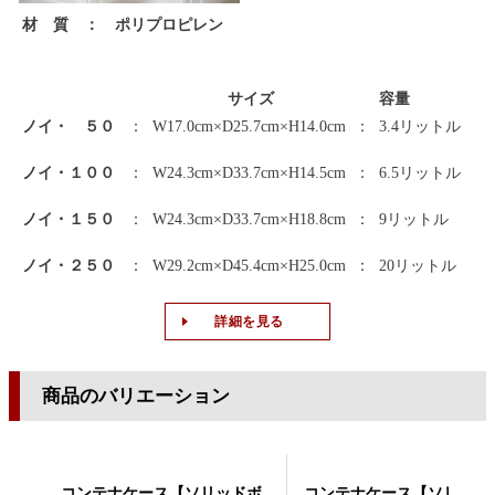
材 質 ： ポリプロピレン
サイズ
容量
ノイ・ ５０
：
W17.0cm×D25.7cm×H14.0cm
：
3.4リットル
ノイ・１００
：
W24.3cm×D33.7cm×H14.5cm
：
6.5リットル
ノイ・１５０
：
W24.3cm×D33.7cm×H18.8cm
：
9リットル
ノイ・２５０
：
W29.2cm×D45.4cm×H25.0cm
：
20リットル
詳細を見る
商品のバリエーション
コンテナケース【ソリッドボ
コンテナケース【ソリッド