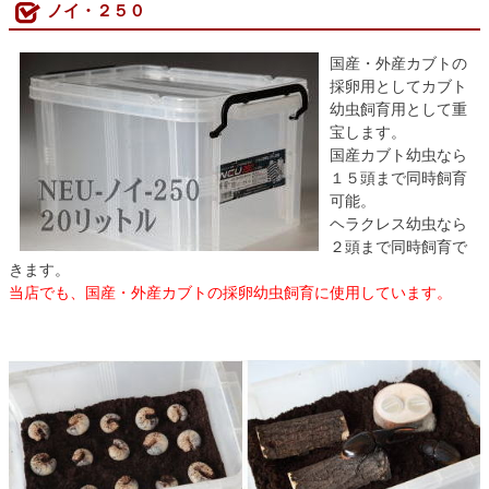
ノイ・２５０
国産・外産カブトの
採卵用としてカブト
幼虫飼育用として重
宝します。
国産カブト幼虫なら
１５頭まで同時飼育
可能。
ヘラクレス幼虫なら
２頭まで同時飼育で
きます。
当店でも、国産・外産カブトの採卵幼虫飼育に使用しています。