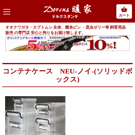
カート
オオクワガタ・カブトムシ 生体、菌糸ビン ・昆虫ゼリー等 飼育用品
販売 の専門店 安心と拘りをお届け致します。
コンテナケース NEU-ノイ-(ソリッドボ
ックス)