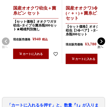
国産オオクワ幼虫＋菌
国産オオクワ3令幼虫
糸ビン セット
(♂＋♀)＋菌糸ビン2
セット
【セット価格】オオクワガタ
幼虫+タイプＧ菌糸瓶800セッ
【セット価格】オオクワガ
ト★雌雄判別無し
幼虫【3令ペア】+タイプＧ
糸瓶800セット
940
¥
現在販売価格
税込
3,780
¥
現在販売価格
税込
前へ
次へ
カートに入れる
カートに入れる
「カートに入れるを押す」と、数量『1』が入りま