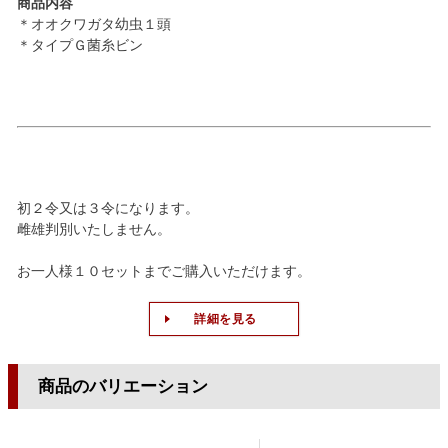
商品内容
＊オオクワガタ幼虫１頭
＊タイプＧ菌糸ビン
初２令又は３令になります。
雌雄判別いたしません。
お一人様１０セットまでご購入いただけます。
詳細を見る
商品のバリエーション