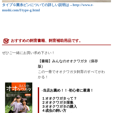
タイプＧ菌糸ビンについての詳しい説明は→http://www.e-
mushi.com/f/type-g.html
おすすめの飼育書籍、飼育補助用品です。
ぜひご一緒にお買い求め下さい！
【書籍】みんなのオオクワガタ（保存
版）
この一冊でオオクワガタ飼育のすべてがわ
かる！
-当店お薦め！！-初心者に最適！
１オオクワガタって？
２オオクワガタ採集
３オオクワガタの購入
４成虫の飼い方