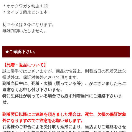
＊オオクワガタ幼虫１頭
＊タイプＧ菌糸ビン１本
初２令又は３令になります。
雌雄判別いたしません。
★ご確認下さい。
【死着・返品について】
誠に勝手ではございますが、商品の性質上、到着当日の死着又は欠
損以外は、保証対象外とさせて頂きます。
到着当日中に、死着・欠損（弱っている等）、がございましたらご
遠慮なくお申し付け下さいませ。
特に生体はが弱っている場合でも必ず到着当日にご連絡下さいま
せ。
到着翌日以降にご連絡を頂きました場合は、死亡、欠損の保証対象
外になりますのでご注意をお願い致します。
お客様のご都合による受け取り延滞により、当店よりご連絡をさせ