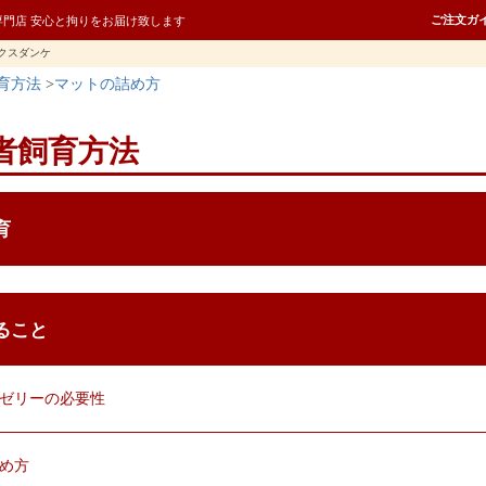
ご注文ガ
専門店 安心と拘りをお届け致します
クスダンケ
育方法
マットの詰め方
者飼育方法
育
ること
クゼリーの必要性
詰め方