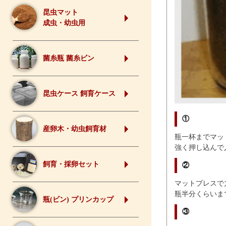
昆虫マット
成虫・幼虫用
菌糸瓶 菌糸ビン
昆虫ケース 飼育ケース
①
産卵木・幼虫飼育材
瓶一杯までマッ
強く押し込んで
飼育・採卵セット
②
マットプレスで
瓶半分くらいま
瓶(ビン) プリンカップ
③