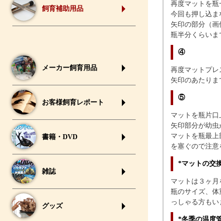
再度マットを瓶
飼育補助用品
今回も押し込ま
矢印の部分（画
瓶半分くらいま
④
メーカー飼育用品
再度マットプレ
矢印のあたりま
⑤
お客様飼育レポート
マットを瓶片口
矢印部分が幼虫
マットを瓶最上
書籍・DVD
を塞ぐので注意
*マットの交
雑誌
マットは３ヶ月
瓶のサイズ、体
っしゃる方もい
グッズ
*冬季の温度