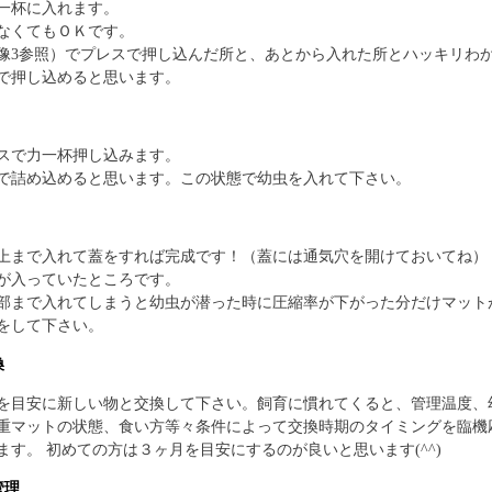
一杯に入れます。
なくてもＯＫです。
像3参照）でプレスで押し込んだ所と、あとから入れた所とハッキリわかり
で押し込めると思います。
スで力一杯押し込みます。
で詰め込めると思います。この状態で幼虫を入れて下さい。
上まで入れて蓋をすれば完成です！（蓋には通気穴を開けておいてね）
が入っていたところです。
部まで入れてしまうと幼虫が潜った時に圧縮率が下がった分だけマット
をして下さい。
換
を目安に新しい物と交換して下さい。飼育に慣れてくると、管理温度、
重マットの状態、食い方等々条件によって交換時期のタイミングを臨機
ます。 初めての方は３ヶ月を目安にするのが良いと思います(^^)
管理