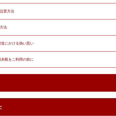
ト設置方法
換方法
ｔ製造にかける熱い思い
ｔ菌糸瓶をご利用の前に
と