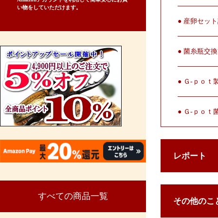
い物をしていただけます。
● 産卵セッ
● 菌糸瓶交
● Ｇ-ｐｏ
● Ｇ-ｐｏ
レポート
すべての商品一覧
その他のこ