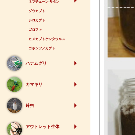
ネプチューン サタン
ゾウカブト
シロカブト
ゴロファ
ヒメカブトケンタウルス
ゴホンツノカブト
ハナムグリ
カマキリ
鈴虫
アウトレット生体