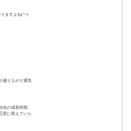
ますよね(^^)
が盛り上がり通気
幼虫の成長時期、
応変に変えていら