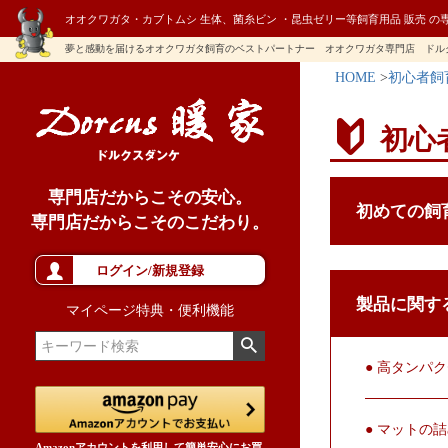
オオクワガタ・カブトムシ 生体、菌糸ビン ・昆虫ゼリー等飼育用品 販売 の
夢と感動を届けるオオクワガタ飼育のベストパートナー オオクワガタ専門店 ドル
HOME
初心者飼
初心
専門店だからこその安心。
初めての飼
専門店だからこそのこだわり。
ログイン/新規登録
製品に関す
マイページ特典・便利機能
● 高タンパ
● マットの
Amazonアカウントを利用して簡単安心にお買