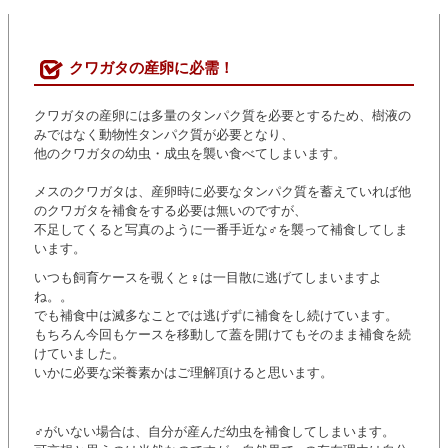
クワガタの産卵に必需！
クワガタの産卵には多量のタンパク質を必要とするため、樹液の
みではなく動物性タンパク質が必要となり、
他のクワガタの幼虫・成虫を襲い食べてしまいます。
メスのクワガタは、産卵時に必要なタンパク質を蓄えていれば他
のクワガタを補食をする必要は無いのですが、
不足してくると写真のように一番手近な♂を襲って補食してしま
います。
いつも飼育ケースを覗くと♀は一目散に逃げてしまいますよ
ね。。
でも補食中は滅多なことでは逃げずに補食をし続けています。
もちろん今回もケースを移動して蓋を開けてもそのまま補食を続
けていました。
いかに必要な栄養素かはご理解頂けると思います。
♂がいない場合は、自分が産んだ幼虫を補食してしまいます。