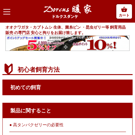
カート
オオクワガタ・カブトムシ 生体、菌糸ビン ・昆虫ゼリー等 飼育用品
販売 の専門店 安心と拘りをお届け致します。
初心者飼育方法
初めての飼育
製品に関すること
● 高タンパクゼリーの必要性