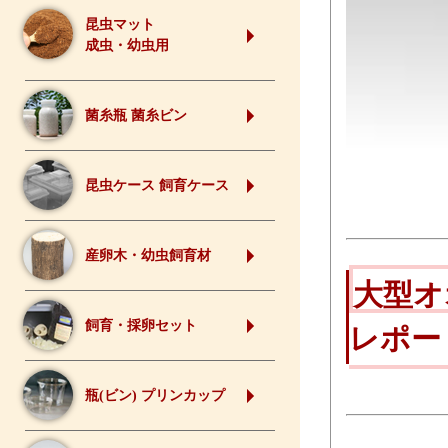
昆虫マット
成虫・幼虫用
菌糸瓶 菌糸ビン
昆虫ケース 飼育ケース
産卵木・幼虫飼育材
大型オ
飼育・採卵セット
レポー
瓶(ビン) プリンカップ