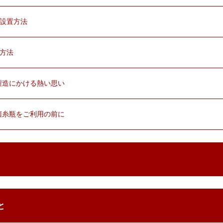
ト設置方法
換方法
ｔ製造にかける熱い思い
ｔ菌糸瓶をご利用の前に
と