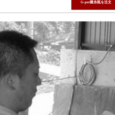
G-pot菌糸瓶を注文