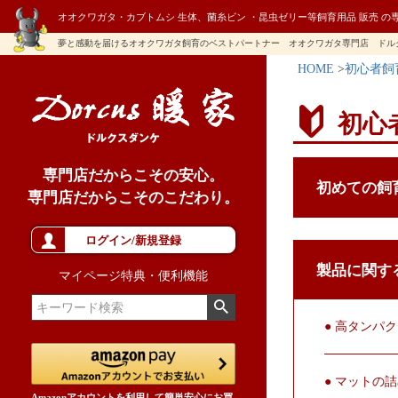
オオクワガタ・カブトムシ 生体、菌糸ビン ・昆虫ゼリー等飼育用品 販売 の
夢と感動を届けるオオクワガタ飼育のベストパートナー オオクワガタ専門店 ドル
HOME
初心者飼
初心
専門店だからこその安心。
初めての飼
専門店だからこそのこだわり。
ログイン/新規登録
製品に関す
マイページ特典・便利機能
● 高タンパ
● マットの
Amazonアカウントを利用して簡単安心にお買