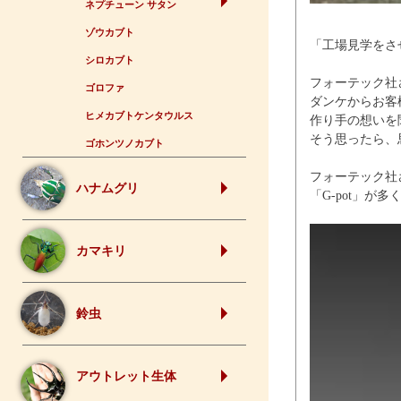
ネプチューン サタン
ゾウカブト
「工場見学をさ
シロカブト
フォーテック社
ゴロファ
ダンケからお客
ヒメカブトケンタウルス
作り手の想いを
そう思ったら、
ゴホンツノカブト
フォーテック社
ハナムグリ
「G-pot」が
カマキリ
鈴虫
アウトレット生体