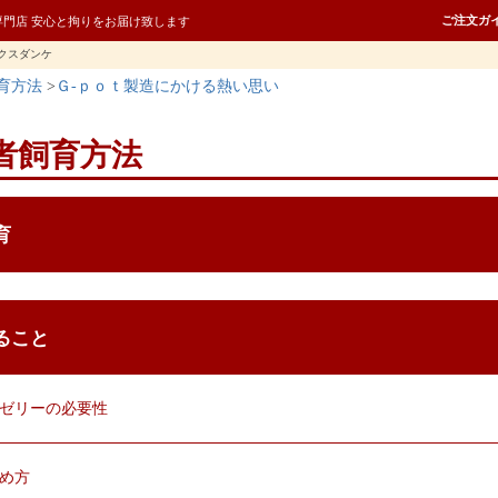
ご注文ガ
専門店 安心と拘りをお届け致します
クスダンケ
育方法
Ｇ-ｐｏｔ製造にかける熱い思い
者飼育方法
育
ること
クゼリーの必要性
詰め方