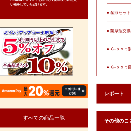
い物をしていただけます。
● 産卵セッ
● 菌糸瓶交
● Ｇ-ｐｏ
● Ｇ-ｐｏ
レポート
すべての商品一覧
その他のこ