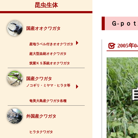
昆虫生体
Ｇ-ｐｏ
国産オオクワガタ
産地ラベル付きオオクワガタ
2005
超大型血統オオクワガタ
筑紫ＫＳ系統オオクワガタ
国産クワガタ
ノコギリ・ミヤマ・ヒラタ等
奄美大島産クワガタ各種
外国産クワガタ
ヒラタクワガタ