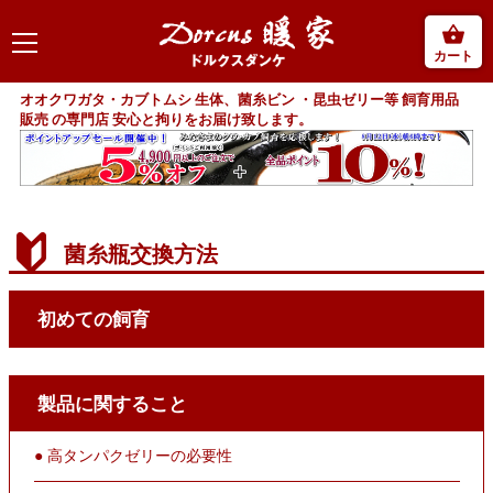
カート
オオクワガタ・カブトムシ 生体、菌糸ビン ・昆虫ゼリー等 飼育用品
販売 の専門店 安心と拘りをお届け致します。
菌糸瓶交換方法
初めての飼育
製品に関すること
● 高タンパクゼリーの必要性