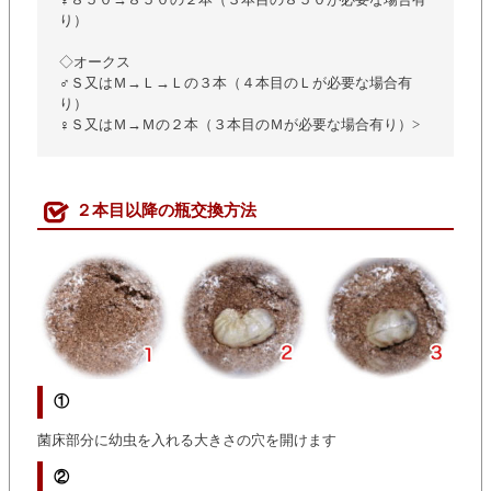
り）
◇オークス
♂Ｓ又はＭ→Ｌ→Ｌの３本（４本目のＬが必要な場合有
り）
♀Ｓ又はＭ→Ｍの２本（３本目のＭが必要な場合有り）>
２本目以降の瓶交換方法
①
菌床部分に幼虫を入れる大きさの穴を開けます
②