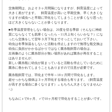
交換期間は、およそ３ヶ月間隔になりますが、飼育温度によって
大きく差がでます。 飼育温度が高いと早期交換、早く大きくな
りますが成虫へと早期に羽化をしてしまうことが多くなり思った
ほど大きくならないことが多くなります。
■冬季温度管理をしない場合は、20度を切る季節（そんなに神経
質にならなくても肌寒くなったら－11月上旬くらいかな？）にな
ったら交換をして翌年３月下旬までそっとしておいて下さい。
幼虫は冬季加温をしないと活動を停止しますので無理な瓶交換は
幼虫に負担がかかるばかりではなく菌糸瓶飼育の場合は、
左画像のように菌糸部分が無い場所があれば菌糸が再生すること
はありませんが、
新しい菌糸瓶に幼虫が留まっていると活動を停止しているために
菌糸に巻かれてしまうこともありますので注意が必要です。
菌糸瓶飼育では、羽化まで半年～18ヶ月間で羽化をします。
超せっかちな個体は３ヶ月羽化する場合も有ります。（飼育温度
が高すぎる場合に多くなります）←もちろん大きくなりません(ｰ
ｰ;)
ちなみに♀で8ヶ月、♂で10ヶ月程で羽化をすることが多いです。