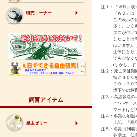
注１：『ＷＤ』表
特売コーナー
『ＷＤ』は
この表示の
多く、ごく
ダニが付い
したことは
はいます)
生体にとり
ても少なく
(しかし、
注２：死亡保証期
特に３０℃
２０～３０
境下での飼
注３：高温多湿の
飼育アイテム
♂♀小ケー
マットはど
注４：冬期の加温
上記、「商
昆虫ゼリー
注５：冬期は到着
冬期は、低