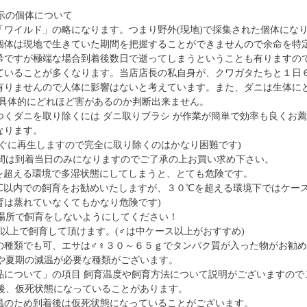
示の個体について
「ワイルド」の略になります。つまり野外(現地)で採集された個体にな
個体は現地で生きていた期間を把握することができませんので余命を特
希ですが極端な場合到着後数日で逝ってしまうということも有りますの
ていることが多くなります。当店店長の私自身が、クワガタたちと１日
有りませんので人体に影響はないと考えています。また、ダニは生体に
、具体的にどれほど害があるのか判断出来ません。
つくダニを取り除くには ダニ取りブラシ が作業が簡単で効率も良くお
なります。
すぐに再生しますので完全に取り除くのはかなり困難です)
間は到着当日のみになりますのでご了承の上お買い求め下さい。
を超える環境で多湿状態にしてしまうと、とても危険です。
℃以内での飼育をお勧めいたしますが、３０℃を超える環境下ではケース
育は蒸れていなくてもかなり危険です)
場所で飼育をしないようにしてください！
ス以上で飼育して頂けます。(♂は中ケース以上がおすすめ)
の種類でも可、エサは♂♀３０～６５ｇでタンパク質が入った物がお勧
や夏期の減温が必要な種類がございます。
品について」の項目 飼育温度や飼育方法について説明がございますので
後、仮死状態になっていることがあります。
温のため到着後は仮死状態になっていることがございます。