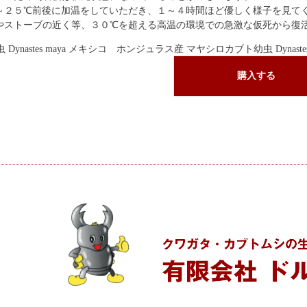
～２５℃前後に加温をしていただき、１～４時間ほど優しく様子を見て
やストーブの近く等、３０℃を超える高温の環境での急激な仮死から復
ynastes maya メキシコ ホンジュラス産 マヤシロカブト幼虫 Dynast
購入する