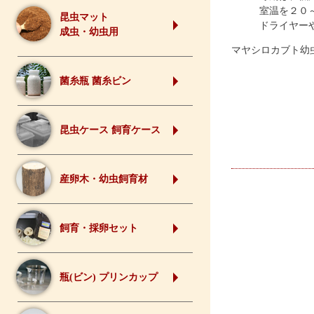
室温を２０
昆虫マット
ドライヤー
成虫・幼虫用
マヤシロカブト幼虫 D
菌糸瓶 菌糸ビン
昆虫ケース 飼育ケース
産卵木・幼虫飼育材
飼育・採卵セット
瓶(ビン) プリンカップ