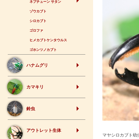
ネプチューン サタン
ゾウカブト
シロカブト
ゴロファ
ヒメカブトケンタウルス
ゴホンツノカブト
ハナムグリ
カマキリ
鈴虫
アウトレット生体
マヤシロカブト幼虫 D