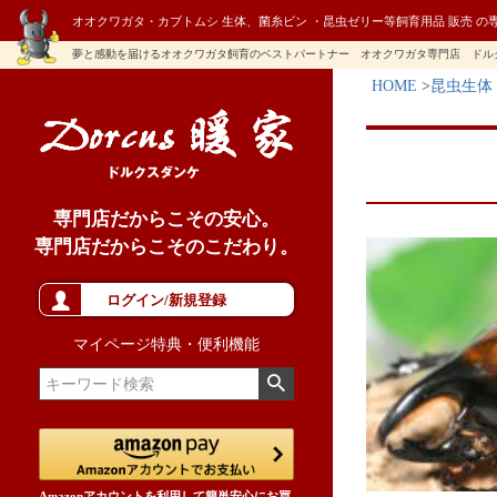
オオクワガタ・カブトムシ 生体、菌糸ビン ・昆虫ゼリー等飼育用品 販売 の
夢と感動を届けるオオクワガタ飼育のベストパートナー オオクワガタ専門店 ドル
HOME
昆虫生体
専門店だからこその安心。
専門店だからこそのこだわり。
ログイン/新規登録
マイページ特典・便利機能
Amazonアカウントを利用して簡単安心にお買