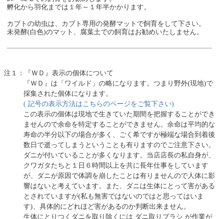
孵化から羽化までは１年～１年半かかります。
カブトの幼虫は、カブト専用の発酵マットで飼育をして下さい。
未発酵(白色)のマット、腐葉土での飼育はお勧めいたしません。
注１：『ＷＤ』表示の個体について
『ＷＤ』は「ワイルド」の略になります。つまり野外(現地)で
採集された個体になります。
( 記号の表示方法はこちらのページをご覧下さい)
この表示の個体は現地で生きていた期間を把握することができ
ませんので余命を特定することができません。余命は平均的な
寿命の半分以下の場合が多く、ごく希ですが極端な場合到着後
数日で逝ってしまうということも有りますのでご注意下さい。
ダニが付いていることが多くなります。当店店長の私自身が、
クワガタたちと１日６時間以上を共に長年仕事をしています
が、ダニが原因で体調を崩したことは有りませんので人体に影
響はないと考えています。また、ダニは生体にとって害がある
とされていますが(私も無害ではないのではと思ってはいま
す)、具体的にどれほど害があるのか判断出来ません。
生体にとりつくダニを取り除くには ダニ取りブラシ が作業が