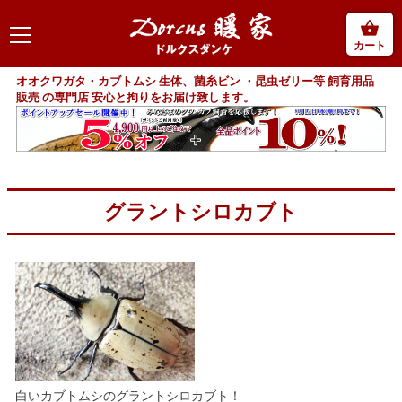
カート
オオクワガタ・カブトムシ 生体、菌糸ビン ・昆虫ゼリー等 飼育用品
販売 の専門店 安心と拘りをお届け致します。
グラントシロカブト
白いカブトムシのグラントシロカブト！