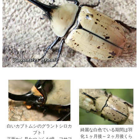
白いカブトムシのグラントシロカ
綺麗な白色でいる期間は羽
ブト！
化１ヶ月後～２ヶ月後くら