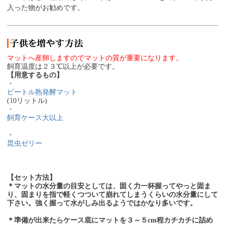
入った物がお勧めです。
マットへ産卵しますのでマットの質が重要になります。
飼育温度は２３℃以上が必要です。
【用意するもの】
・
ビートル熟発酵マット
(10リットル)
・
飼育ケース大以上
・
昆虫ゼリー
【セット方法】
＊マットの水分量の目安としては、固く力一杯握ってやっと固ま
り、固まりを指で軽くつついて崩れてしまうくらいの水分量にして
下さい。強く握って水がしみ出るようではかなり多いです。
＊準備が出来たらケース底にマットを３～５cm程カチカチに詰め