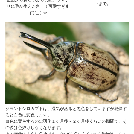
正面から見たつぶらな瞳、フサフ
いまで。
サに毛が生えた角！！可愛すぎま
す(^_-)-☆
グラントシロカブトは、湿気があると黒色をしていますが乾燥す
ると白色に変色します。
白色に変色するのは羽化１ヶ月後～２ヶ月後くらいの期間で、そ
の後は色抜けしなくなります。
上の画像のように色抜けをしない(白色にならない)場合がござい