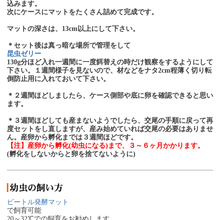
込みます。
次にケースにマットをたくさん詰めて完成です。
マットの深さは、13cm以上にして下さい。
＊セット後は真っ暗な場所で管理をして
昆虫ゼリー
130g分ほど入れ一週間に一度餌替えの時だけ観察をするようにして
下さい。１週間様子を見ないので、材などをナタ2cm程薄く切り転
倒防止用に入れておいて下さい。
＊２週間ほどしましたら、ケース側部や底に卵を確認できると思い
ます。
＊３週間ほどしても産まないようでしたら、交尾の手順に戻って再
度セットをし直しますが、産み始めていれば交尾の必要はありませ
ん。産卵から孵化までは３週間ほどです。
【注】産卵から孵化(幼虫になる)まで、３～６ヶ月かかります。
(孵化をしないからと卵を捨てないように)
ビートル発酵マット
で飼育可能
20～32℃での飼育をお勧めします。