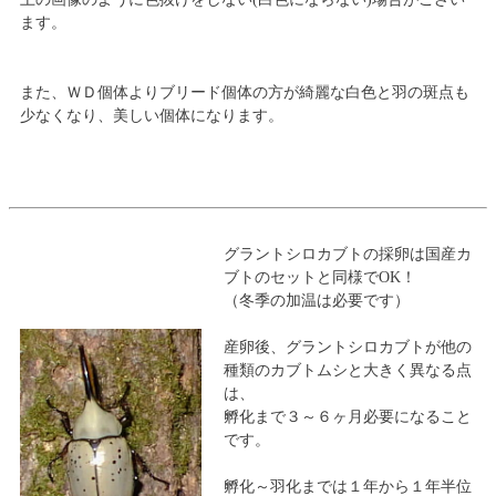
ます。
また、ＷＤ個体よりブリード個体の方が綺麗な白色と羽の斑点も
少なくなり、美しい個体になります。
グラントシロカブトの採卵は国産カ
ブトのセットと同様でOK！
（冬季の加温は必要です）
産卵後、グラントシロカブトが他の
種類のカブトムシと大きく異なる点
は、
孵化まで３～６ヶ月必要になること
です。
孵化～羽化までは１年から１年半位