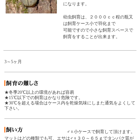
になります。
幼虫飼育は、２０００ｃｃ程の瓶又
は飼育ケース小で羽化まで
可能ですので小さな飼育スペースで
飼育をすることが出来ます。
3～5ヶ月
★冬季20℃以上の環境があれば容易
★15℃以下での飼育はかなり危険です。
★30℃を超える場合はケース内を乾燥気味にしまた通気をよくして
下さい。
♂♀小ケースで飼育して頂けます。
マットはどの種類でも可、エサは♂♀３０～６５ｇでタンパク質が