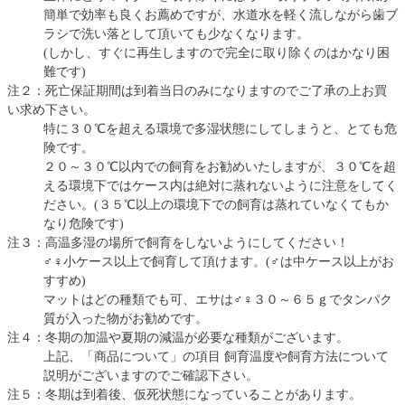
簡単で効率も良くお薦めですが、水道水を軽く流しながら歯ブ
ラシで洗い落として頂いても少なくなります。
(しかし、すぐに再生しますので完全に取り除くのはかなり困
難です)
注２：死亡保証期間は到着当日のみになりますのでご了承の上お買
い求め下さい。
特に３０℃を超える環境で多湿状態にしてしまうと、とても危
険です。
２０～３０℃以内での飼育をお勧めいたしますが、３０℃を超
える環境下ではケース内は絶対に蒸れないように注意をしてく
ださい。(３５℃以上の環境下での飼育は蒸れていなくてもか
なり危険です)
注３：高温多湿の場所で飼育をしないようにしてください！
♂♀小ケース以上で飼育して頂けます。(♂は中ケース以上がお
すすめ)
マットはどの種類でも可、エサは♂♀３０～６５ｇでタンパク
質が入った物がお勧めです。
注４：冬期の加温や夏期の減温が必要な種類がございます。
上記、「商品について」の項目 飼育温度や飼育方法について
説明がございますのでご確認下さい。
注５：冬期は到着後、仮死状態になっていることがあります。