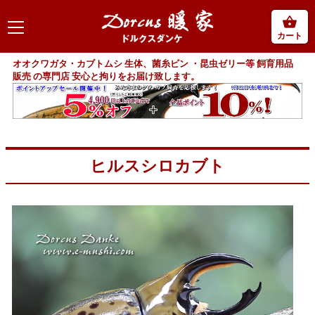
カート
オオクワガタ・カブトムシ 生体、菌糸ビン ・昆虫ゼリー等 飼育用品
販売 の専門店 安心と拘りをお届け致します。
ヒルスシロカブト