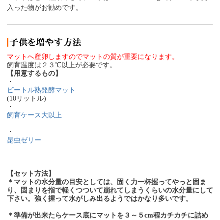
入った物がお勧めです。
マットへ産卵しますのでマットの質が重要になります。
飼育温度は２３℃以上が必要です。
【用意するもの】
・
ビートル熟発酵マット
(10リットル)
・
飼育ケース大以上
・
昆虫ゼリー
【セット方法】
＊マットの水分量の目安としては、固く力一杯握ってやっと固ま
り、固まりを指で軽くつついて崩れてしまうくらいの水分量にして
下さい。強く握って水がしみ出るようではかなり多いです。
＊準備が出来たらケース底にマットを３～５cm程カチカチに詰め