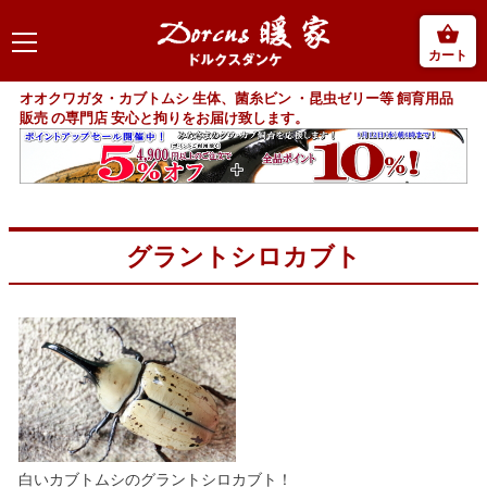
カート
オオクワガタ・カブトムシ 生体、菌糸ビン ・昆虫ゼリー等 飼育用品
販売 の専門店 安心と拘りをお届け致します。
グラントシロカブト
白いカブトムシのグラントシロカブト！