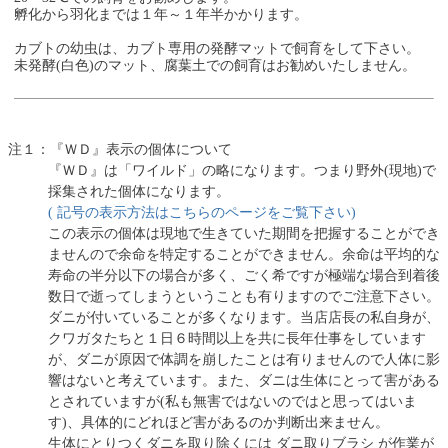
孵化から羽化までは１年～１年半かかります。
カブトの幼虫は、カブト専用の発酵マットで飼育をして下さい。
未発酵(白色)のマット、腐葉土での飼育はお勧めいたしません。
注１：『ＷＤ』表示の個体について
『ＷＤ』は「ワイルド」の略になります。つまり野外(現地)で
採集された個体になります。
( 記号の表示方法はこちらのページをご覧下さい)
この表示の個体は現地で生きていた期間を把握することができ
ませんので余命を特定することができません。余命は平均的な
寿命の半分以下の場合が多く、ごく希ですが極端な場合到着後
数日で逝ってしまうということも有りますのでご注意下さい。
ダニが付いていることが多くなります。当店店長の私自身が、
クワガタたちと１日６時間以上を共に長年仕事をしています
が、ダニが原因で体調を崩したことは有りませんので人体に影
響はないと考えています。また、ダニは生体にとって害がある
とされていますが(私も無害ではないのではと思ってはいま
す)、具体的にどれほど害があるのか判断出来ません。
生体にとりつくダニを取り除くには ダニ取りブラシ が作業が