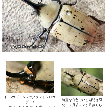
白いカブトムシのグラントシロカ
綺麗な白色でいる期間は羽
ブト！
化１ヶ月後～２ヶ月後くら