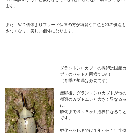
ます。
また、ＷＤ個体よりブリード個体の方が綺麗な白色と羽の斑点も
少なくなり、美しい個体になります。
グラントシロカブトの採卵は国産カ
ブトのセットと同様でOK！
（冬季の加温は必要です）
産卵後、グラントシロカブトが他の
種類のカブトムシと大きく異なる点
は、
孵化まで３～６ヶ月必要になること
です。
孵化～羽化までは１年から１年半位