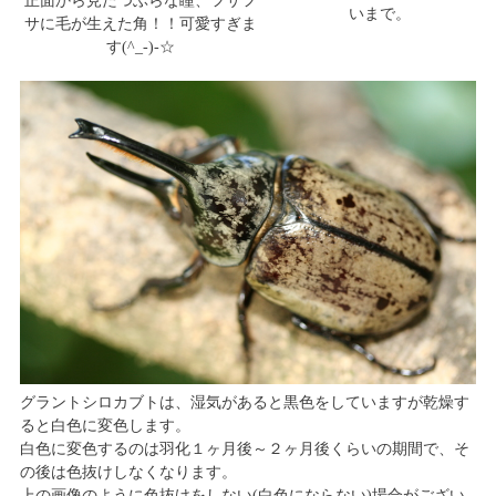
正面から見たつぶらな瞳、フサフ
いまで。
サに毛が生えた角！！可愛すぎま
す(^_-)-☆
グラントシロカブトは、湿気があると黒色をしていますが乾燥す
ると白色に変色します。
白色に変色するのは羽化１ヶ月後～２ヶ月後くらいの期間で、そ
の後は色抜けしなくなります。
上の画像のように色抜けをしない(白色にならない)場合がござい