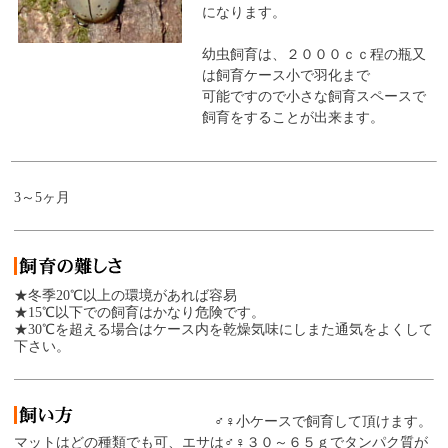
になります。
幼虫飼育は、２０００ｃｃ程の瓶又
は飼育ケース小で羽化まで
可能ですので小さな飼育スペースで
飼育をすることが出来ます。
3～5ヶ月
★冬季20℃以上の環境があれば容易
★15℃以下での飼育はかなり危険です。
★30℃を超える場合はケース内を乾燥気味にしまた通気をよくして
下さい。
♂♀小ケースで飼育して頂けます。
マットはどの種類でも可、エサは♂♀３０～６５ｇでタンパク質が