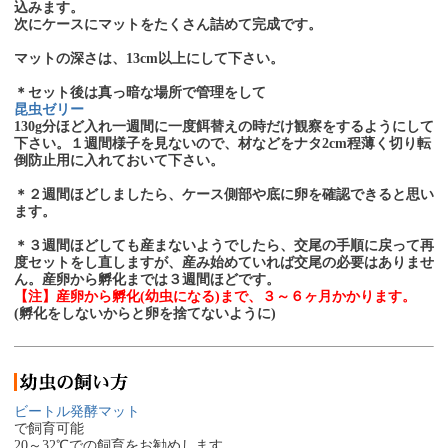
込みます。
次にケースにマットをたくさん詰めて完成です。
マットの深さは、13cm以上にして下さい。
＊セット後は真っ暗な場所で管理をして
昆虫ゼリー
130g分ほど入れ一週間に一度餌替えの時だけ観察をするようにして
下さい。１週間様子を見ないので、材などをナタ2cm程薄く切り転
倒防止用に入れておいて下さい。
＊２週間ほどしましたら、ケース側部や底に卵を確認できると思い
ます。
＊３週間ほどしても産まないようでしたら、交尾の手順に戻って再
度セットをし直しますが、産み始めていれば交尾の必要はありませ
ん。産卵から孵化までは３週間ほどです。
【注】産卵から孵化(幼虫になる)まで、３～６ヶ月かかります。
(孵化をしないからと卵を捨てないように)
ビートル発酵マット
で飼育可能
20～32℃での飼育をお勧めします。