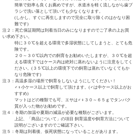
簡単で効率も良くお薦めですが、水道水を軽く流しながら歯ブ
ラシで洗い落として頂いても少なくなります。
(しかし、すぐに再生しますので完全に取り除くのはかなり困
難です)
注２：死亡保証期間は到着当日のみになりますのでご了承の上お買
い求め下さい。
特に３０℃を超える環境で多湿状態にしてしまうと、とても危
険です。
２０～３０℃以内での飼育をお勧めいたしますが、３０℃を超
える環境下ではケース内は絶対に蒸れないように注意をしてく
ださい。(３５℃以上の環境下での飼育は蒸れていなくてもか
なり危険です)
注３：高温多湿の場所で飼育をしないようにしてください！
♂♀小ケース以上で飼育して頂けます。(♂は中ケース以上がお
すすめ)
マットはどの種類でも可、エサは♂♀３０～６５ｇでタンパク
質が入った物がお勧めです。
注４：冬期の加温や夏期の減温が必要な種類がございます。
上記、「商品について」の項目 飼育温度や飼育方法について
説明がございますのでご確認下さい。
注５：冬期は到着後、仮死状態になっていることがあります。