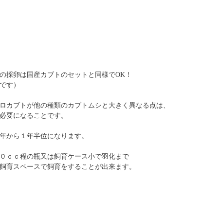
の採卵は国産カブトのセットと同様でOK！
です）
ロカブトが他の種類のカブトムシと大きく異なる点は、
必要になることです。
年から１年半位になります。
０ｃｃ程の瓶又は飼育ケース小で羽化まで
飼育スペースで飼育をすることが出来ます。