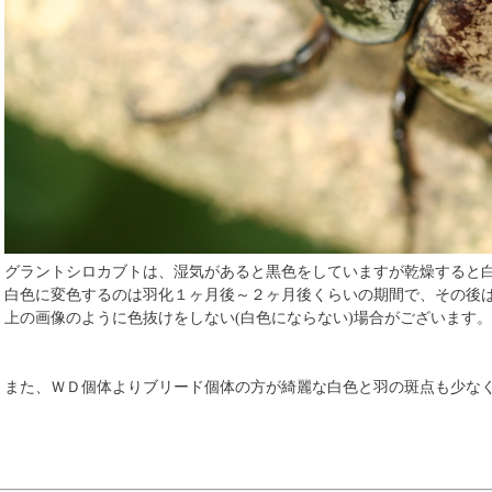
グラントシロカブトは、湿気があると黒色をしていますが乾燥すると
白色に変色するのは羽化１ヶ月後～２ヶ月後くらいの期間で、その後
上の画像のように色抜けをしない(白色にならない)場合がございます。
また、ＷＤ個体よりブリード個体の方が綺麗な白色と羽の斑点も少な