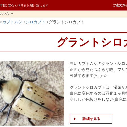
ご注文ガ
専門店 安心と拘りをお届け致します
クスダンケ
カブトムシ
シロカブト
グラントシロカブト
グラントシロ
白いカブトムシのグラントシロ
正面から見たつぶらな瞳、フサ
可愛すぎます(^_-)-☆
グラントシロカブトは、湿気が
白色に変色するのは羽化１ヶ月
少ししか色抜けをしない(白色に
詳細を見る