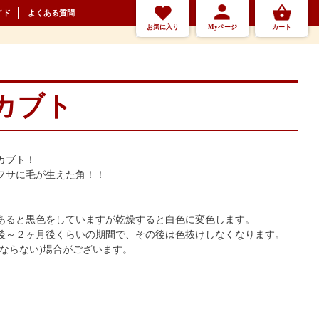
イド
よくある質問
お気に入り
Myページ
カート
カブト
カブト！
フサに毛が生えた角！！
あると黒色をしていますが乾燥すると白色に変色します。
後～２ヶ月後くらいの期間で、その後は色抜けしなくなります。
ならない)場合がございます。