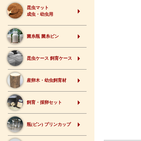
昆虫マット
成虫・幼虫用
菌糸瓶 菌糸ビン
昆虫ケース 飼育ケース
産卵木・幼虫飼育材
飼育・採卵セット
瓶(ビン) プリンカップ