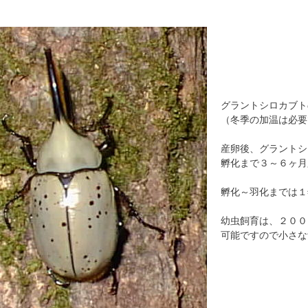
グラントシロカブト
（冬季の加温は必要
産卵後、グラントシ
孵化まで３～６ヶ月
孵化～羽化までは１
幼虫飼育は、２００
可能ですので小さな