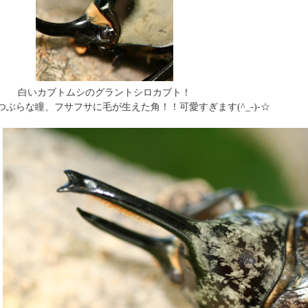
白いカブトムシのグラントシロカブト！
ぶらな瞳、フサフサに毛が生えた角！！可愛すぎます(^_-)-☆