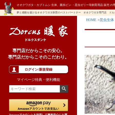
オオクワガタ・カブトムシ 生体、菌糸ビン ・昆虫ゼリー等飼育用品 販売 の
夢と感動を届けるオオクワガタ飼育のベストパートナー オオクワガタ専門店 ドル
HOME
昆虫生体
専門店だからこその安心。
専門店だからこそのこだわり。
ログイン/新規登録
マイページ特典・便利機能
Amazonアカウントを利用して簡単安心にお買