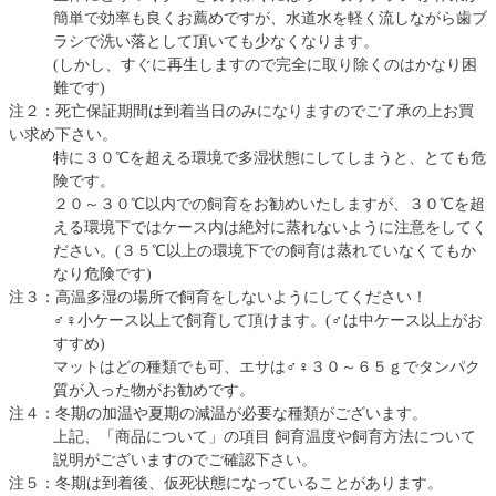
簡単で効率も良くお薦めですが、水道水を軽く流しながら歯ブ
ラシで洗い落として頂いても少なくなります。
(しかし、すぐに再生しますので完全に取り除くのはかなり困
難です)
注２：死亡保証期間は到着当日のみになりますのでご了承の上お買
い求め下さい。
特に３０℃を超える環境で多湿状態にしてしまうと、とても危
険です。
２０～３０℃以内での飼育をお勧めいたしますが、３０℃を超
える環境下ではケース内は絶対に蒸れないように注意をしてく
ださい。(３５℃以上の環境下での飼育は蒸れていなくてもか
なり危険です)
注３：高温多湿の場所で飼育をしないようにしてください！
♂♀小ケース以上で飼育して頂けます。(♂は中ケース以上がお
すすめ)
マットはどの種類でも可、エサは♂♀３０～６５ｇでタンパク
質が入った物がお勧めです。
注４：冬期の加温や夏期の減温が必要な種類がございます。
上記、「商品について」の項目 飼育温度や飼育方法について
説明がございますのでご確認下さい。
注５：冬期は到着後、仮死状態になっていることがあります。