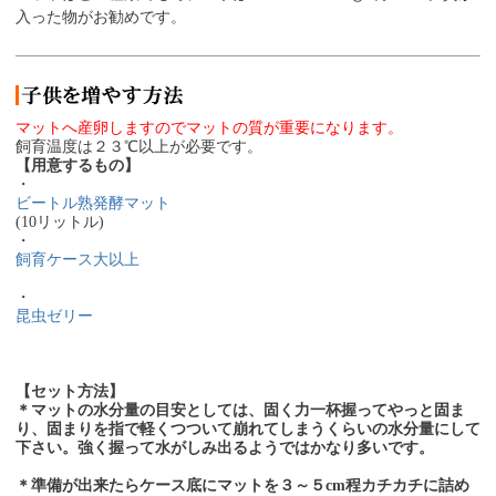
入った物がお勧めです。
マットへ産卵しますのでマットの質が重要になります。
飼育温度は２３℃以上が必要です。
【用意するもの】
・
ビートル熟発酵マット
(10リットル)
・
飼育ケース大以上
・
昆虫ゼリー
【セット方法】
＊マットの水分量の目安としては、固く力一杯握ってやっと固ま
り、固まりを指で軽くつついて崩れてしまうくらいの水分量にして
下さい。強く握って水がしみ出るようではかなり多いです。
＊準備が出来たらケース底にマットを３～５cm程カチカチに詰め