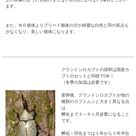
ます。
また、ＷＤ個体よりブリード個体の方が綺麗な白色と羽の斑点も
少なくなり、美しい個体になります。
グラントシロカブトの採卵は国産カ
ブトのセットと同様でOK！
（冬季の加温は必要です）
産卵後、グラントシロカブトが他の
種類のカブトムシと大きく異なる点
は、
孵化まで３～６ヶ月必要になること
です。
孵化～羽化までは１年から１年半位