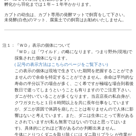
孵化から羽化までは１年～１年半かかります。
カブトの幼虫は、カブト専用の発酵マットで飼育をして下さい。
未発酵(白色)のマット、腐葉土での飼育はお勧めいたしません。
注１：『ＷＤ』表示の個体について
『ＷＤ』は「ワイルド」の略になります。つまり野外(現地)で
採集された個体になります。
( 記号の表示方法はこちらのページをご覧下さい)
この表示の個体は現地で生きていた期間を把握することができ
ませんので余命を特定することができません。余命は平均的な
寿命の半分以下の場合が多く、ごく希ですが極端な場合到着後
数日で逝ってしまうということも有りますのでご注意下さい。
ダニが付いていることが多くなります。当店店長の私自身が、
クワガタたちと１日６時間以上を共に長年仕事をしています
が、ダニが原因で体調を崩したことは有りませんので人体に影
響はないと考えています。また、ダニは生体にとって害がある
とされていますが(私も無害ではないのではと思ってはいま
す)、具体的にどれほど害があるのか判断出来ません。
生体にとりつくダニを取り除くには ダニ取りブラシ が作業が