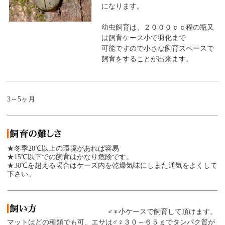
になります。
幼虫飼育は、２０００ｃｃ程の瓶又
は飼育ケース小で羽化まで
可能ですので小さな飼育スペースで
飼育をすることが出来ます。
3～5ヶ月
★冬季20℃以上の環境があれば容易
★15℃以下での飼育はかなり危険です。
★30℃を超える場合はケース内を乾燥気味にしまた通気をよくして
下さい。
♂♀小ケースで飼育して頂けます。
マットはどの種類でも可、エサは♂♀３０～６５ｇでタンパク質が