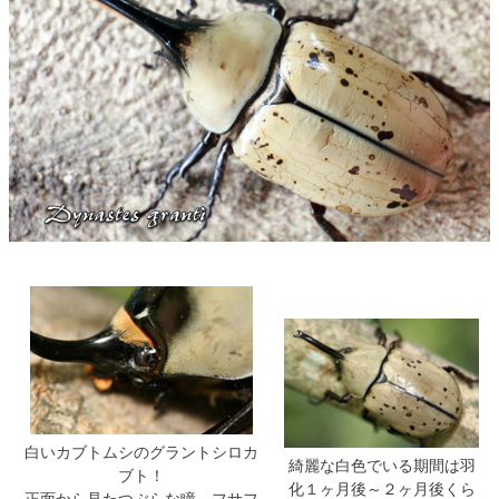
白いカブトムシのグラントシロカ
綺麗な白色でいる期間は羽
ブト！
化１ヶ月後～２ヶ月後くら