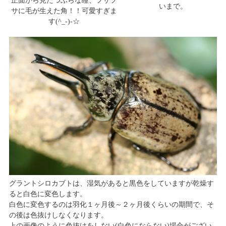
正面から見たつぶらな瞳、フサフ
いまで。
サに毛が生えた角！！可愛すぎま
す(^_-)-☆
グラントシロカブトは、湿気があると黒色をしていますが乾燥す
ると白色に変色します。
白色に変色するのは羽化１ヶ月後～２ヶ月後くらいの期間で、そ
の後は色抜けしなくなります。
上の画像のように色抜けをしない(白色にならない)場合がござい