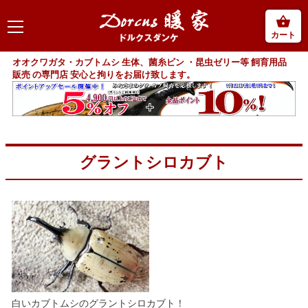
カート
オオクワガタ・カブトムシ 生体、菌糸ビン ・昆虫ゼリー等 飼育用品
販売 の専門店 安心と拘りをお届け致します。
グラントシロカブト
白いカブトムシのグラントシロカブト！