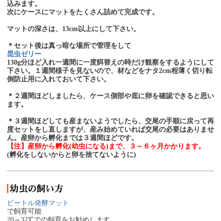
込みます。
次にケースにマットをたくさん詰めて完成です。
マットの深さは、13cm以上にして下さい。
＊セット後は真っ暗な場所で管理をして
昆虫ゼリー
130g分ほど入れ一週間に一度餌替えの時だけ観察をするようにして
下さい。１週間様子を見ないので、材などをナタ2cm程薄く切り転
倒防止用に入れておいて下さい。
＊２週間ほどしましたら、ケース側部や底に卵を確認できると思い
ます。
＊３週間ほどしても産まないようでしたら、交尾の手順に戻って再
度セットをし直しますが、産み始めていれば交尾の必要はありませ
ん。産卵から孵化までは３週間ほどです。
【注】産卵から孵化(幼虫になる)まで、３～６ヶ月かかります。
(孵化をしないからと卵を捨てないように)
ビートル発酵マット
で飼育可能
20～32℃での飼育をお勧めします。