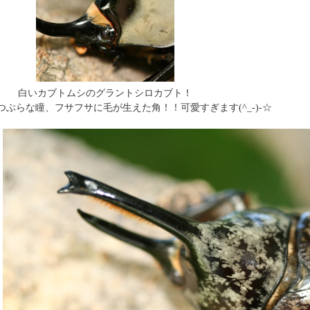
白いカブトムシのグラントシロカブト！
ぶらな瞳、フサフサに毛が生えた角！！可愛すぎます(^_-)-☆