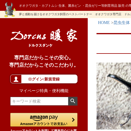
オオクワガタ・カブトムシ 生体、菌糸ビン ・昆虫ゼリー等飼育用品 販売 の
夢と感動を届けるオオクワガタ飼育のベストパートナー オオクワガタ専門店 ドル
HOME
昆虫生体
専門店だからこその安心。
専門店だからこそのこだわり。
ログイン/新規登録
マイページ特典・便利機能
Amazonアカウントを利用して簡単安心にお買