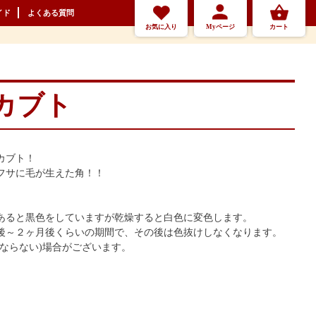
イド
よくある質問
お気に入り
Myページ
カート
カブト
カブト！
フサに毛が生えた角！！
あると黒色をしていますが乾燥すると白色に変色します。
後～２ヶ月後くらいの期間で、その後は色抜けしなくなります。
ならない)場合がございます。