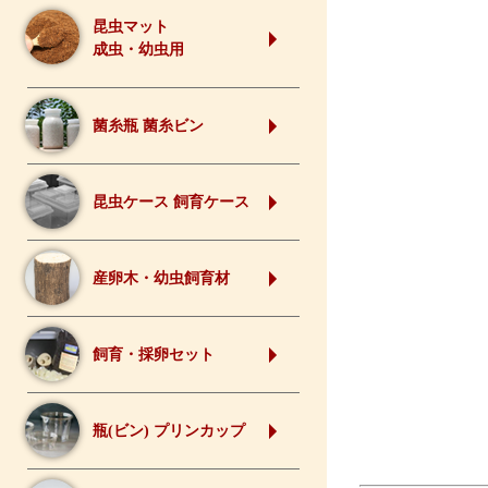
昆虫マット
成虫・幼虫用
菌糸瓶 菌糸ビン
昆虫ケース 飼育ケース
産卵木・幼虫飼育材
飼育・採卵セット
瓶(ビン) プリンカップ