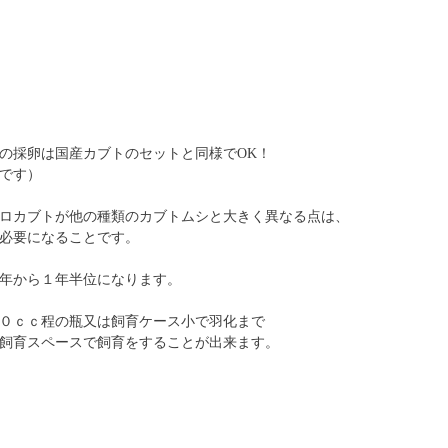
の採卵は国産カブトのセットと同様でOK！
です）
ロカブトが他の種類のカブトムシと大きく異なる点は、
必要になることです。
年から１年半位になります。
０ｃｃ程の瓶又は飼育ケース小で羽化まで
飼育スペースで飼育をすることが出来ます。