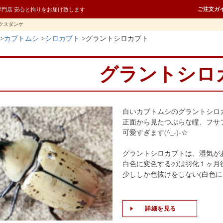
ご注文ガ
専門店 安心と拘りをお届け致します
クスダンケ
カブトムシ
シロカブト
グラントシロカブト
グラントシロ
白いカブトムシのグラントシロ
正面から見たつぶらな瞳、フサ
可愛すぎます(^_-)-☆
グラントシロカブトは、湿気が
白色に変色するのは羽化１ヶ月
少ししか色抜けをしない(白色に
詳細を見る