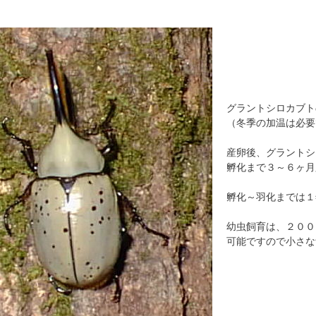
グラントシロカブト
（冬季の加温は必要
産卵後、グラントシ
孵化まで３～６ヶ月
孵化～羽化までは１
幼虫飼育は、２００
可能ですので小さな