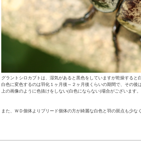
グラントシロカブトは、湿気があると黒色をしていますが乾燥すると
白色に変色するのは羽化１ヶ月後～２ヶ月後くらいの期間で、その後
上の画像のように色抜けをしない(白色にならない)場合がございます。
また、ＷＤ個体よりブリード個体の方が綺麗な白色と羽の斑点も少な