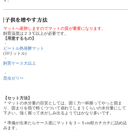
マットへ産卵しますのでマットの質が重要になります。
飼育温度は２３℃以上が必要です。
【用意するもの】
・
ビートル熟発酵マット
(10リットル)
・
飼育ケース大以上
・
昆虫ゼリー
【セット方法】
＊マットの水分量の目安としては、固く力一杯握ってやっと固ま
り、固まりを指で軽くつついて崩れてしまうくらいの水分量にして
下さい。強く握って水がしみ出るようではかなり多いです。
＊準備が出来たらケース底にマットを３～５cm程カチカチに詰め込
みます。