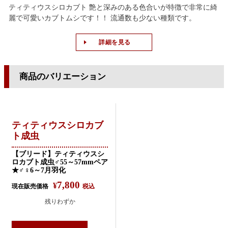
ティティウスシロカブト 艶と深みのある色合いが特徴で非常に綺
麗で可愛いカブトムシです！！ 流通数も少ない種類です。
詳細を見る
商品のバリエーション
ティティウスシロカブ
ト成虫
【ブリード】ティティウスシ
ロカブト成虫♂55～57mmペア
★♂♀6～7月羽化
7,800
¥
現在販売価格
税込
残りわずか