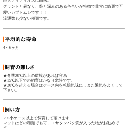
巨人ティティオスに由来。
グラントと異なり、艶と深みのある色合いが特徴で非常に綺麗で可
愛いカブトムシです！！
流通数も少ない種類です。
4～6ヶ月
★冬季20℃以上の環境があれば容易
★15℃以下での飼育はかなり危険です。
★30℃を超える場合はケース内を乾燥気味にしまた通気をよくして
下さい。
♂♀小ケース以上で飼育して頂けます
マットはどの種類でも可、エサタンパク質が入った物がお勧めで
す。