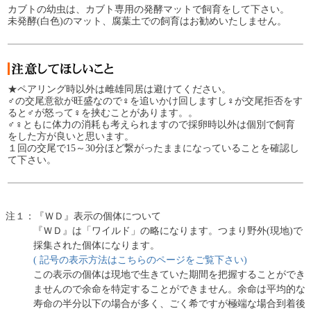
カブトの幼虫は、カブト専用の発酵マットで飼育をして下さい。
未発酵(白色)のマット、腐葉土での飼育はお勧めいたしません。
★ペアリング時以外は雌雄同居は避けてください。
♂の交尾意欲が旺盛なので♀を追いかけ回しますし♀が交尾拒否をす
ると♂が怒って♀を挟むことがあります。。
♂♀ともに体力の消耗も考えられますので採卵時以外は個別で飼育
をした方が良いと思います。
１回の交尾で15～30分ほど繋がったままになっていることを確認し
て下さい。
注１：『ＷＤ』表示の個体について
『ＷＤ』は「ワイルド」の略になります。つまり野外(現地)で
採集された個体になります。
( 記号の表示方法はこちらのページをご覧下さい)
この表示の個体は現地で生きていた期間を把握することができ
ませんので余命を特定することができません。余命は平均的な
寿命の半分以下の場合が多く、ごく希ですが極端な場合到着後