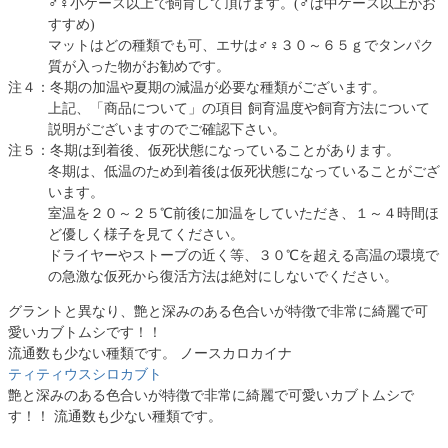
♂♀小ケース以上で飼育して頂けます。(♂は中ケース以上がお
すすめ)
マットはどの種類でも可、エサは♂♀３０～６５ｇでタンパク
質が入った物がお勧めです。
注４：冬期の加温や夏期の減温が必要な種類がございます。
上記、「商品について」の項目 飼育温度や飼育方法について
説明がございますのでご確認下さい。
注５：冬期は到着後、仮死状態になっていることがあります。
冬期は、低温のため到着後は仮死状態になっていることがござ
います。
室温を２０～２５℃前後に加温をしていただき、１～４時間ほ
ど優しく様子を見てください。
ドライヤーやストーブの近く等、３０℃を超える高温の環境で
の急激な仮死から復活方法は絶対にしないでください。
グラントと異なり、艶と深みのある色合いが特徴で非常に綺麗で可
愛いカブトムシです！！
流通数も少ない種類です。 ノースカロカイナ
ティティウスシロカブト
艶と深みのある色合いが特徴で非常に綺麗で可愛いカブトムシで
す！！ 流通数も少ない種類です。