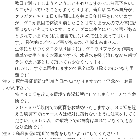
数日で逝ってしまうということも有りますのでご注意下さい。
ダニが付いていることが多くなります。当店店長の私自身が、
クワガタたちと１日６時間以上を共に長年仕事をしています
が、ダニが原因で体調を崩したことは有りませんので人体に影
響はないと考えています。また、ダニは生体にとって害がある
とされていますが(私も無害ではないのではと思ってはいま
す)、具体的にどれほど害があるのか判断出来ません。
生体にとりつくダニを取り除くには ダニ取りブラシ が作業が
簡単で効率も良くお薦めですが、水道水を軽く流しながら歯ブ
ラシで洗い落として頂いても少なくなります。
(しかし、すぐに再生しますので完全に取り除くのはかなり困
難です)
注２：死亡保証期間は到着当日のみになりますのでご了承の上お買
い求め下さい。
特に３０℃を超える環境で多湿状態にしてしまうと、とても危
険です。
２０～３０℃以内での飼育をお勧めいたしますが、３０℃を超
える環境下ではケース内は絶対に蒸れないように注意をしてく
ださい。(３５℃以上の環境下での飼育は蒸れていなくてもか
なり危険です)
注３：高温多湿の場所で飼育をしないようにしてください！