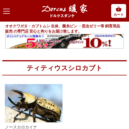
カート
オオクワガタ・カブトムシ 生体、菌糸ビン ・昆虫ゼリー等 飼育用品
販売 の専門店 安心と拘りをお届け致します。
ティティウスシロカブト
ノースカロカイナ