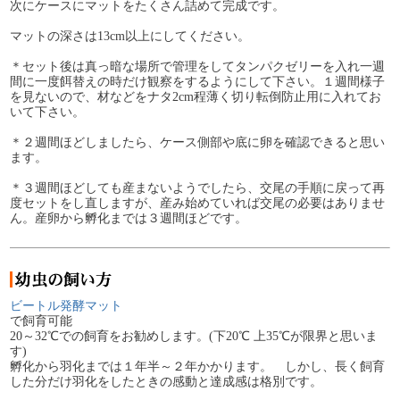
次にケースにマットをたくさん詰めて完成です。
マットの深さは13cm以上にしてください。
＊セット後は真っ暗な場所で管理をしてタンパクゼリーを入れ一週
間に一度餌替えの時だけ観察をするようにして下さい。１週間様子
を見ないので、材などをナタ2cm程薄く切り転倒防止用に入れてお
いて下さい。
＊２週間ほどしましたら、ケース側部や底に卵を確認できると思い
ます。
＊３週間ほどしても産まないようでしたら、交尾の手順に戻って再
度セットをし直しますが、産み始めていれば交尾の必要はありませ
ん。産卵から孵化までは３週間ほどです。
ビートル発酵マット
で飼育可能
20～32℃での飼育をお勧めします。(下20℃ 上35℃が限界と思いま
す)
孵化から羽化までは１年半～２年かかります。 しかし、長く飼育
した分だけ羽化をしたときの感動と達成感は格別です。