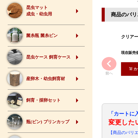
昆虫マット
商品のバリ
成虫・幼虫用
菌糸瓶 菌糸ビン
クリア
現在販売
昆虫ケース 飼育ケース
カ
前へ
産卵木・幼虫飼育材
飼育・採卵セット
「カートに
変更した
瓶(ビン) プリンカップ
【商品のバリ