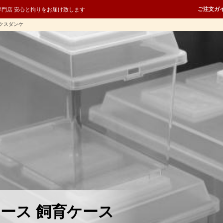
ご注文ガ
専門店 安心と拘りをお届け致します
クスダンケ
ース 飼育ケース