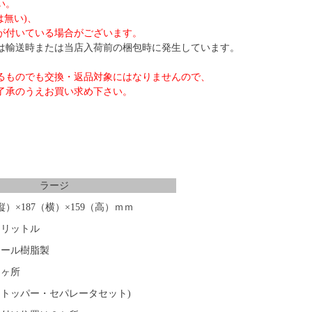
い。
は無い)、
が付いている場合がございます。
は輸送時または当店入荷前の梱包時に発生しています。
るものでも交換・返品対象にはなりませんので、
了承のうえお買い求め下さい。
ラージ
縦）×187（横）×159（高）ｍｍ
６リットル
ロール樹脂製
０ヶ所
トッパー・セパレータセット)