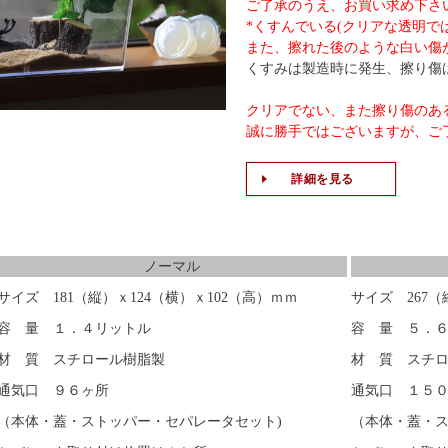
ご了承のうえ、お買い求め下さ
*くすんでいる(クリアな透明で
また、擦れた後のような白い傷
くすみは製造時に発生、擦り傷
クリアでない、また擦り傷のあ
誠に勝手ではございますが、ご
詳細を見る
ノーマル
サイズ 181（縦）ｘ124（横）ｘ102（高）ｍｍ
サイズ 267（
容 量 １．４リットル
容 量 ５．
材 質 スチロール樹脂製
材 質 スチ
通気口 ９６ヶ所
通気口 １５
（本体・蓋・ストッパー・セパレータセット)
（本体・蓋・ス