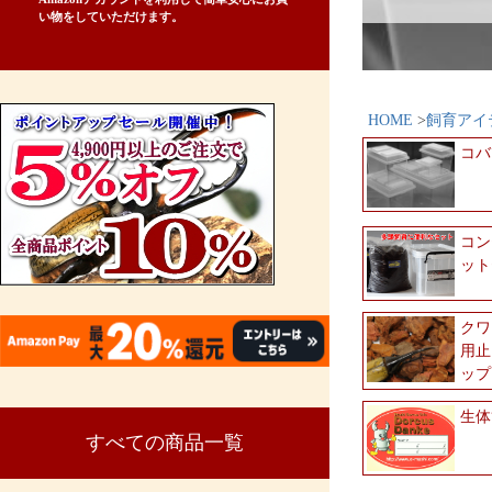
い物をしていただけます。
HOME
飼育アイ
コバ
コン
ット
クワ
用止
ップ
生体
すべての商品一覧