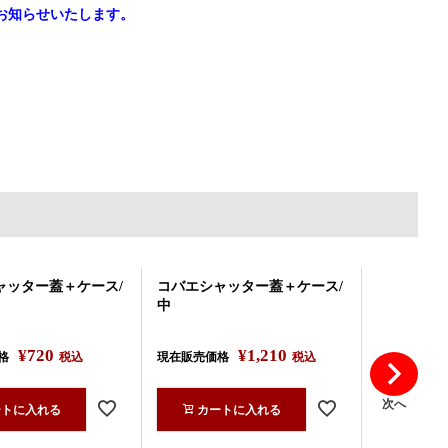
お知らせいたします。
ャッター蓋＋ケース/
コバエシャッター蓋＋ケース/
コバエシャ
中
大
¥
720
¥
1,210
格
税込
現在販売価格
税込
現在販売価
次へ
ートに入れる
カートに入れる
カー