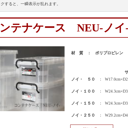
ックすると、一瞬表示が乱れます。
ンテナケース NEU-ノイ
材 質 ： ポリプロピレン
ノイ・ ５０
：
W17.0cm×D2
ノイ・１００
：
W24.3cm×D3
ノイ・１５０
：
W24.3cm×D3
ノイ・２５０
：
W29.2cm×D4