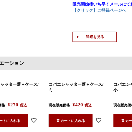
販売開始後いち早くメールにて
【クリック】ご登録ページへ
詳細を見る
エーション
ャッター蓋＋ケース/
コバエシャッター蓋＋ケース/
コバエシ
ー
ミニ
小
¥
270
¥
420
価格
税込
現在販売価格
税込
現在販売価
ートに入れる
カートに入れる
カ