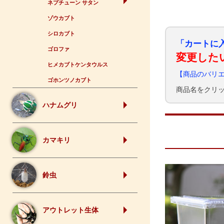
ネプチューン サタン
ゾウカブト
シロカブト
「カートに
ゴロファ
変更した
ヒメカブトケンタウルス
【商品のバリ
ゴホンツノカブト
商品名をクリ
ハナムグリ
カマキリ
鈴虫
アウトレット生体