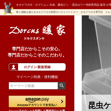
オオクワガタ・カブトムシ 生体、菌糸ビン ・昆虫ゼリー等飼育用品 販売 の
夢と感動を届けるオオクワガタ飼育のベストパートナー オオクワガタ専門店 ドル
専門店だからこその安心。
専門店だからこそのこだわり。
ログイン/新規登録
マイページ特典・便利機能
昆虫ケ
Amazonアカウントを利用して簡単安心にお買