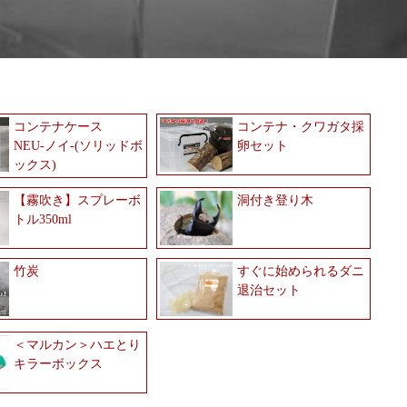
コンテナケース
コンテナ・クワガタ採
NEU-ノイ-(ソリッドボ
卵セット
ックス)
【霧吹き】スプレーボ
洞付き登り木
トル350ml
竹炭
すぐに始められるダニ
退治セット
＜マルカン＞ハエとり
キラーボックス