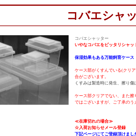
コバエシャ
コバエシャッター
いやなコバエをピッタリシャッ
保湿効果もある万能飼育ケース
ケース部がくすんでいる(クリ
合がございます。
くすみは製造時に発生、擦り傷
ケース部クリアでない、また擦
ではございますが、ご了承のう
≪在庫切れの場合≫
☆入荷お知らせメール登録
下記ページにてご登録頂けまし