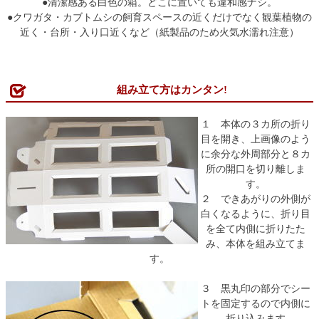
●清潔感ある白色の箱。どこに置いても違和感ナシ。
●クワガタ・カブトムシの飼育スペースの近くだけでなく観葉植物の
近く・台所・入り口近くなど（紙製品のため火気水濡れ注意）
組み立て方はカンタン!
１ 本体の３カ所の折り
目を開き、上画像のよう
に余分な外周部分と８カ
所の開口を切り離しま
す。
２ できあがりの外側が
白くなるように、折り目
を全て内側に折りたた
み、本体を組み立てま
す。
３ 黒丸印の部分でシー
トを固定するので内側に
折り込みます