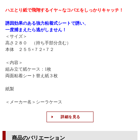
ハエとり紙で飛翔するイヤ～なコバエをしっかりキャッチ！
誘因効果のある強力粘着式シートで誘い、
一度捕まえたら逃がしません！
＜サイズ＞
高さ２８０ （持ち手部分含む）
本体 ２５５×７２×７２
＜内容＞
組み立て紙ケース：1枚
両面粘着シート替え紙３枚
紙製
＜メーカー名＞シーラケース
詳細を見る
商品のバリエーション