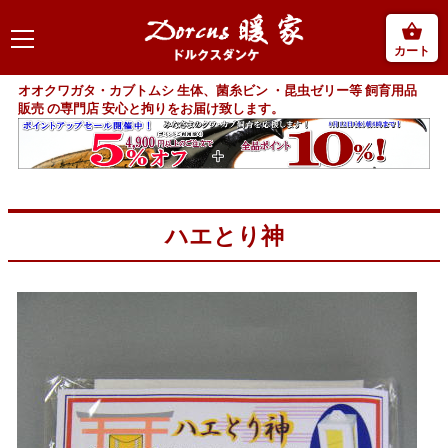
カート
オオクワガタ・カブトムシ 生体、菌糸ビン ・昆虫ゼリー等 飼育用品
販売 の専門店 安心と拘りをお届け致します。
ハエとり神