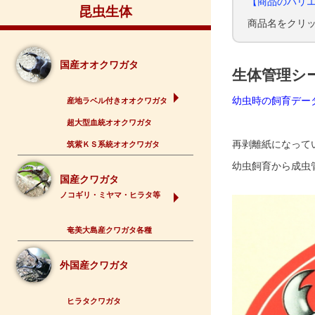
【商品のバリ
昆虫生体
商品名をクリ
国産オオクワガタ
生体管理シ
幼虫時の飼育デー
産地ラベル付きオオクワガタ
超大型血統オオクワガタ
再剥離紙になって
筑紫ＫＳ系統オオクワガタ
幼虫飼育から成虫
国産クワガタ
ノコギリ・ミヤマ・ヒラタ等
奄美大島産クワガタ各種
外国産クワガタ
ヒラタクワガタ