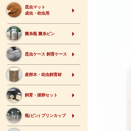
昆虫マット
成虫・幼虫用
菌糸瓶 菌糸ビン
昆虫ケース 飼育ケース
産卵木・幼虫飼育材
飼育・採卵セット
瓶(ビン) プリンカップ