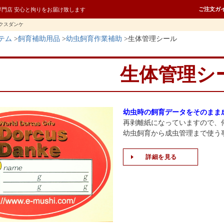
ご注文ガ
専門店 安心と拘りをお届け致します
クスダンケ
テム
飼育補助用品
幼虫飼育作業補助
生体管理シール
生体管理シ
幼虫時の飼育データをそのまま
再剥離紙になっていますので、
幼虫飼育から成虫管理まで使う
詳細を見る