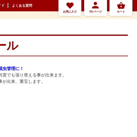
イド
よくある質問
お気に入り
Myページ
カート
ール
成虫管理に！
何度でも張り替える事が出来ます。
事が出来、重宝します。