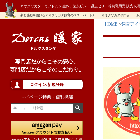
オオクワガタ・カブトムシ 生体、菌糸ビン ・昆虫ゼリー等飼育用品 販売 の
夢と感動を届けるオオクワガタ飼育のベストパートナー オオクワガタ専門店 ドル
HOME
飼育アイ
専門店だからこその安心。
専門店だからこそのこだわり。
ログイン/新規登録
マイページ特典・便利機能
Amazonアカウントを利用して簡単安心にお買