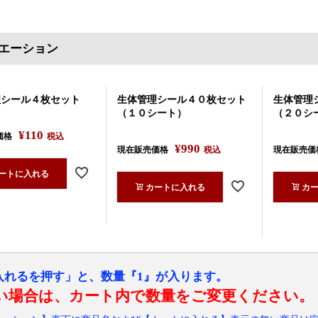
エーション
理シール４枚セット
生体管理シール４０枚セット
生体管理
（１０シート）
（２０シ
¥
110
価格
税込
¥
990
現在販売価格
税込
現在販売価
ートに入れる
カートに入れる
カ
入れるを押す」と、数量『1』が入ります。
い場合は、カート内で数量をご変更ください。