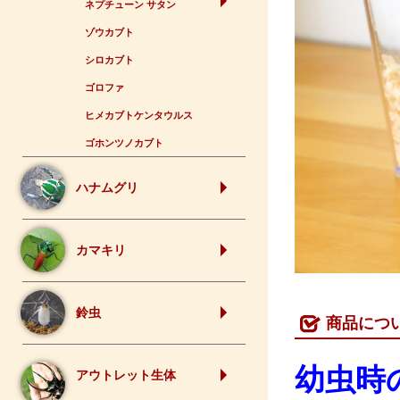
ネプチューン サタン
ゾウカブト
シロカブト
ゴロファ
ヒメカブトケンタウルス
ゴホンツノカブト
ハナムグリ
カマキリ
鈴虫
商品につ
幼虫時
アウトレット生体