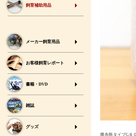
飼育補助用品
メーカー飼育用品
お客様飼育レポート
書籍・DVD
雑誌
グッズ
菌糸瓶タイプG８