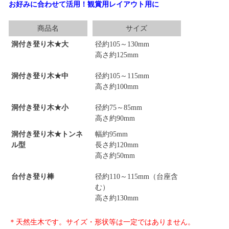
お好みに合わせて活用！観賞用レイアウト用に
商品名
サイズ
洞付き登り木★大
径約105～130mm
高さ約125mm
洞付き登り木★中
径約105～115mm
高さ約100mm
洞付き登り木★小
径約75～85mm
高さ約90mm
洞付き登り木★トンネ
幅約95mm
ル型
長さ約120mm
高さ約50mm
台付き登り棒
径約110～115mm（台座含
む）
高さ約130mm
＊天然生木です。サイズ・形状等は一定ではありません。