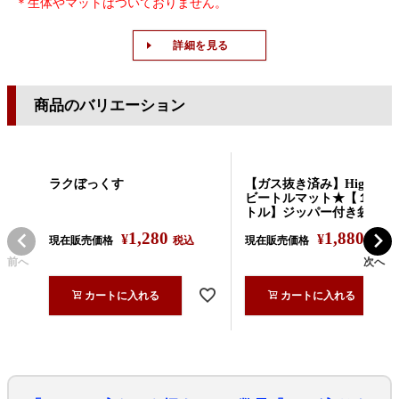
＊生体やマットはついておりません。
詳細を見る
商品のバリエーション
ラクぼっくす
【ガス抜き済み】High effec
ビートルマット★【１０リ
トル】ジッパー付き袋入り
1,280
1,880
¥
¥
現在販売価格
税込
現在販売価格
税込
前へ
次へ
カートに入れる
カートに入れる