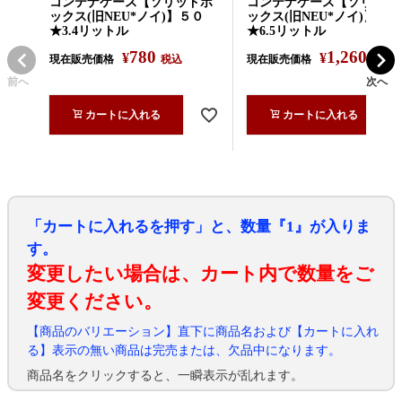
コンテナケース【ソリッドボ
コンテナケース【ソリッド
ックス(旧NEU*ノイ)】５０
ックス(旧NEU*ノイ)】１
★3.4リットル
★6.5リットル
780
1,260
¥
¥
現在販売価格
税込
現在販売価格
税込
前へ
次へ
カートに入れる
カートに入れる
「カートに入れるを押す」と、数量『1』が入りま
す。
変更したい場合は、カート内で数量をご
変更ください。
【商品のバリエーション】直下に商品名および【カートに入れ
る】表示の無い商品は完売または、欠品中になります。
商品名をクリックすると、一瞬表示が乱れます。