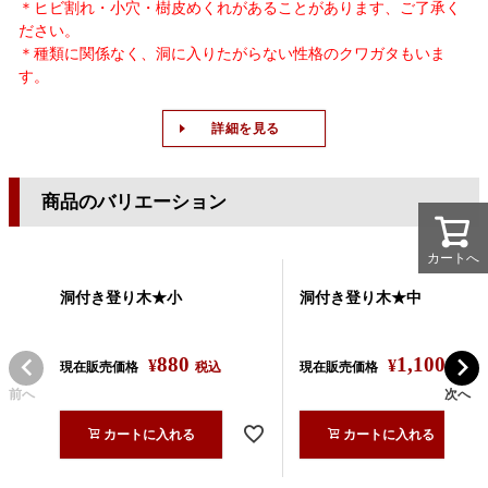
＊ヒビ割れ・小穴・樹皮めくれがあることがあります、ご了承く
ださい。
＊種類に関係なく、洞に入りたがらない性格のクワガタもいま
す。
詳細を見る
商品のバリエーション
カートへ
カートへ
洞付き登り木★小
洞付き登り木★中
880
1,100
¥
¥
現在販売価格
税込
現在販売価格
税込
前へ
次へ
カートに入れる
カートに入れる