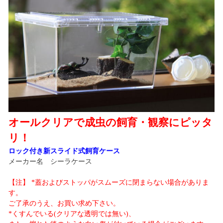
オールクリアで成虫の飼育・観察にピッタ
リ！
ロック付き新スライド式飼育ケース
メーカー名 シーラケース
【注】 *蓋およびストッパがスムーズに閉まらない場合がありま
す。
ご了承のうえ、お買い求め下さい。
*くすんでいる(クリアな透明では無い)、