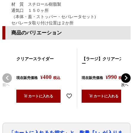
材 質 スチロール樹脂製
通気口 １５０ヶ所
（本体・蓋・ストッパー・セパレータセット)
セパレータ取り付け位置は２か所
商品のバリエーション
クリアースライダー
【ラージ】クリアースライ
ー
400
990
¥
¥
現在販売価格
税込
現在販売価格
税込
前へ
次へ
カートに入れる
カートに入れる
「カートに入れるを押す」と、数量『1』が入りま