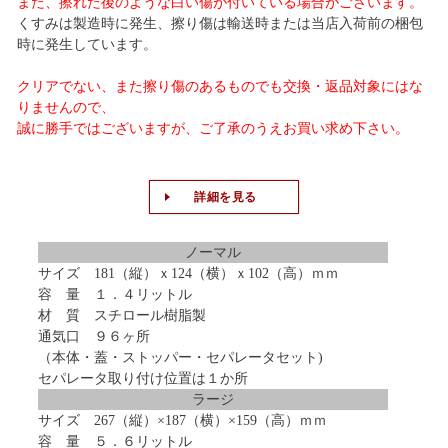
また、擦れた後のような白い傷が付いている場合がございます。
くすみは製造時に発生、擦り傷は輸送時または当店入荷前の梱包
時に発生しています。
クリアでない、また擦り傷のあるものでも交換・返品対象にはな
りませんので、
誠に勝手ではございますが、ご了承のうえお買い求め下さい。
詳細を見る
ノーマル
サイズ 181（縦）ｘ124（横）ｘ102（高）ｍｍ
容 量 １．４リットル
材 質 スチロール樹脂製
通気口 ９６ヶ所
（本体・蓋・ストッパー・セパレータセット)
セパレータ取り付け位置は１か所
ラージ
サイズ 267（縦）×187（横）×159（高）ｍｍ
容 量 ５．６リットル