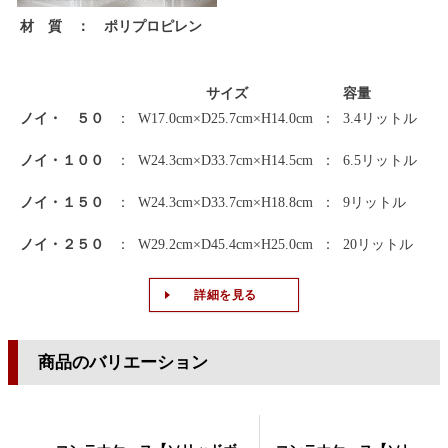
材 質 ： ポリプロピレン
サイズ
容量
ノイ・ ５０
：
W17.0cm×D25.7cm×H14.0cm
：
3.4リットル
ノイ・１００
：
W24.3cm×D33.7cm×H14.5cm
：
6.5リットル
ノイ・１５０
：
W24.3cm×D33.7cm×H18.8cm
：
9リットル
ノイ・２５０
：
W29.2cm×D45.4cm×H25.0cm
：
20リットル
詳細を見る
商品のバリエーション