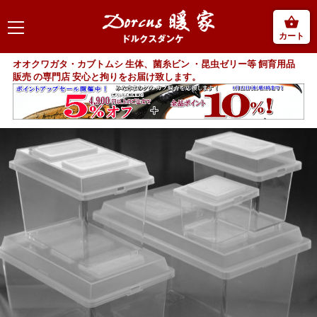
カート
オオクワガタ・カブトムシ 生体、菌糸ビン ・昆虫ゼリー等 飼育用品
販売 の専門店 安心と拘りをお届け致します。