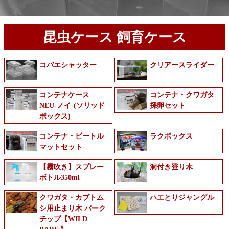
昆虫ケース 飼育ケース
コバエシャッター
クリアースライダー
コンテナケース
コンテナ・クワガタ
NEU-ノイ-(ソリッド
採卵セット
ボックス)
コンテナ・ビートル
ラクボックス
マットセット
【霧吹き】スプレー
洞付き登り木
ボトル350ml
クワガタ・カブトム
ハエとりジャングル
シ用止まり木 バーク
チップ【WILD