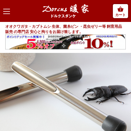
カート
オオクワガタ・カブトムシ 生体、菌糸ビン ・昆虫ゼリー等 飼育用品
販売 の専門店 安心と拘りをお届け致します。