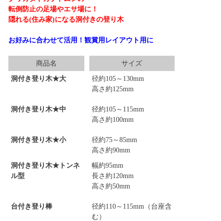
転倒防止の足場やエサ場に！
隠れる(住み家)になる洞付きの登り木
お好みに合わせて活用！観賞用レイアウト用に
商品名
サイズ
洞付き登り木★大
径約105～130mm
高さ約125mm
洞付き登り木★中
径約105～115mm
高さ約100mm
洞付き登り木★小
径約75～85mm
高さ約90mm
洞付き登り木★トンネ
幅約95mm
ル型
長さ約120mm
高さ約50mm
台付き登り棒
径約110～115mm（台座含
む）