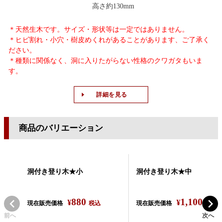
高さ約130mm
＊天然生木です。サイズ・形状等は一定ではありません。
＊ヒビ割れ・小穴・樹皮めくれがあることがあります、ご了承く
ださい。
＊種類に関係なく、洞に入りたがらない性格のクワガタもいま
す。
詳細を見る
商品のバリエーション
洞付き登り木★小
洞付き登り木★中
880
1,100
¥
¥
現在販売価格
税込
現在販売価格
税込
前へ
次へ