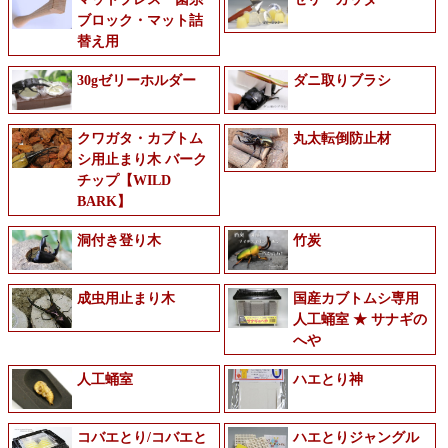
ブロック・マット詰
替え用
30gゼリーホルダー
ダニ取りブラシ
クワガタ・カブトム
丸太転倒防止材
シ用止まり木 バーク
チップ【WILD
BARK】
洞付き登り木
竹炭
成虫用止まり木
国産カブトムシ専用
人工蛹室 ★ サナギの
へや
人工蛹室
ハエとり神
コバエとり/コバエと
ハエとりジャングル