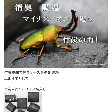
竹炭 効果で飼育ケースを消臭,調湿
止まり木として
竹炭★約１００ｇ／袋入り