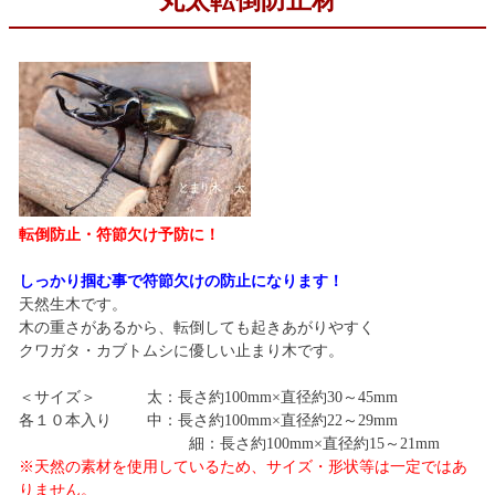
丸太転倒防止材
転倒防止・符節欠け予防
に！
しっかり掴む事で符節欠けの防止になります！
天然生木です。
木の重さがあるから、転倒しても起きあがりやすく
クワガタ・カブトムシに優しい止まり木です。
＜サイズ＞ 太：長さ約100mm×直径約30～45mm
各１０本入り 中：長さ約100mm×直径約22～29mm
細：長さ約100mm×直径約15～21mm
※天然の素材を使用しているため、サイズ・形状等は一定ではあ
りません。