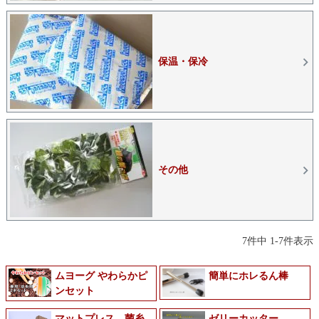
保温・保冷
その他
7
件中
1
-
7
件表示
ムヨーグ やわらかピ
簡単にホレるん棒
ンセット
マットプレス 菌糸
ゼリーカッター