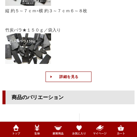
縦 約５～７ｃｍ×横 約３～７ｃｍ６～８枚
竹炭バラ★１５０ｇ／袋入り
詳細を見る
商品のバリエーション
竹炭★100ｇ袋入り
竹炭バラ★150g袋入り