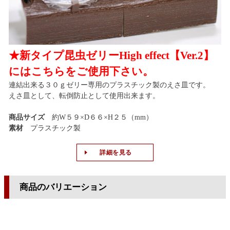
★新タイプ昆虫ゼリーHigh effect【Ver.2】
にはこちらをご使用下さい。
連結出来る３０ｇゼリー専用のプラスチック製のえさ皿です。
えさ皿として、転倒防止として使用出来ます。
商品サイズ
約W５９×D６６×H２５（mm）
素材
プラスチック製
詳細を見る
商品のバリエーション