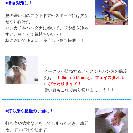
■暑さ対策に！
夏の暑い日のアウトドアやスポーツには欠か
せない保冷剤。
ハンカチやバンダナに巻いて、頭や首を冷や
すと、冷たくて気持ちいい～♪
枕において使えば、寝苦しい夜も快適！！
イークワが販売するアイスジャパン製の保冷
剤は、
140mm×215mmと、フェイスタオル
にぴったりサイズ！
暑い夏もこれで乗り切りましょう！！
■打ち身や捻挫の手当に！
打ち身や捻挫などをしてしまったとき、患部
を、すぐに冷やせます。