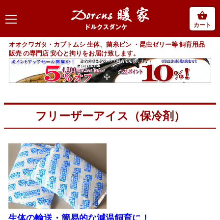
カート
オオクワガタ・カブトムシ 生体、菌糸ビン ・昆虫ゼリー等 飼育用品
販売 の専門店 安心と拘りをお届け致します。
フリーザーアイス（保冷剤）
生体の輸送・簡易的な減温飼育に！