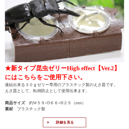
★新タイプ昆虫ゼリーHigh effect【Ver.2】
にはこちらをご使用下さい。
連結出来る３０ｇゼリー専用のプラスチック製のえさ皿です。
えさ皿として、転倒防止として使用出来ます。
商品サイズ
約W５９×D６６×H２５（mm）
素材
プラスチック製
詳細を見る