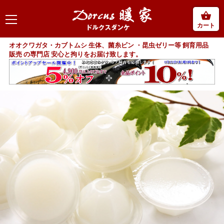
カート
オオクワガタ・カブトムシ 生体、菌糸ビン ・昆虫ゼリー等 飼育用品
販売 の専門店 安心と拘りをお届け致します。