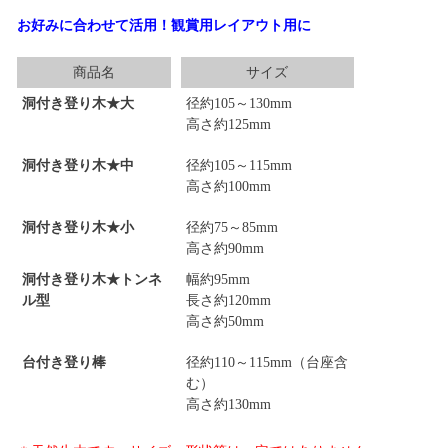
お好みに合わせて活用！観賞用レイアウト用に
商品名
サイズ
洞付き登り木★大
径約105～130mm
高さ約125mm
洞付き登り木★中
径約105～115mm
高さ約100mm
洞付き登り木★小
径約75～85mm
高さ約90mm
洞付き登り木★トンネ
幅約95mm
ル型
長さ約120mm
高さ約50mm
台付き登り棒
径約110～115mm（台座含
む）
高さ約130mm