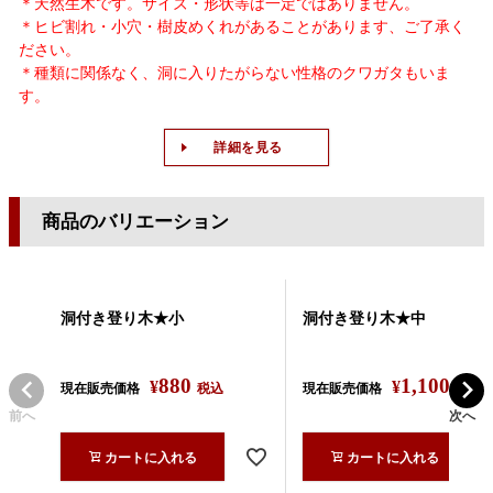
＊天然生木です。サイズ・形状等は一定ではありません。
＊ヒビ割れ・小穴・樹皮めくれがあることがあります、ご了承く
ださい。
＊種類に関係なく、洞に入りたがらない性格のクワガタもいま
す。
詳細を見る
商品のバリエーション
洞付き登り木★小
洞付き登り木★中
880
1,100
¥
¥
現在販売価格
税込
現在販売価格
税込
前へ
次へ
カートに入れる
カートに入れる