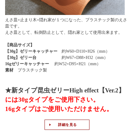
えさ皿×止まり木×隠れ家が１つになった、プラスチック製のえさ
皿です。
えさ皿として、転倒防止として、隠れ家として使用出来ます。
【商品サイズ】
【30g】ゼリーキャッチャー
約W60×D110×H26（mm）
【30g】ゼリー台
約W67×D88×H32（mm）
16gゼリーキャッチャー
約W52×D95×H21（mm）
素材
プラスチック製
★新タイプ昆虫ゼリーHigh effect【Ver.2】
には30gタイプをご使用下さい。
16gタイプはご使用いただけません。
詳細を見る