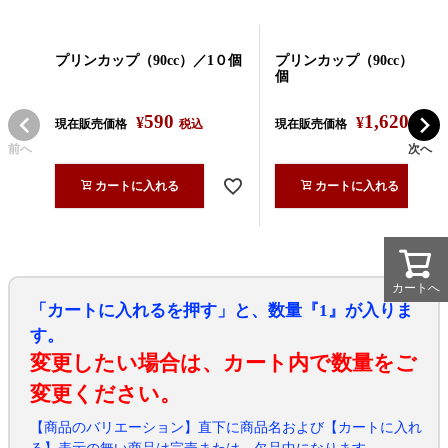
プリンカップ（90cc）／1０個
プリンカップ（90cc）／３
個
590
1,620
¥
¥
現在販売価格
税込
現在販売価格
税込
前へ
次へ
カートに入れる
カートに入れる
カートへ
カートへ
「カートに入れるを押す」と、数量『1』が入りま
す。
変更したい場合は、カート内で数量をご
変更ください。
【商品のバリエーション】直下に商品名および【カートに入れ