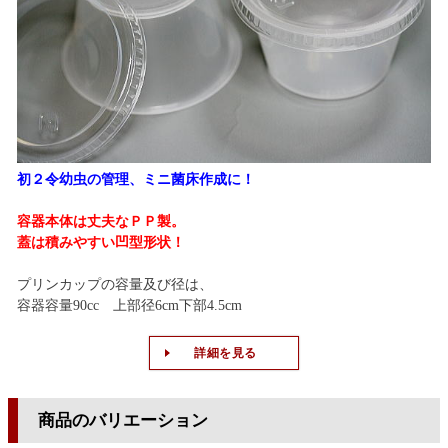
初２令幼虫の管理、ミニ菌床作成に！
容器本体は丈夫なＰＰ製。
蓋は積みやすい凹型形状！
プリンカップの容量及び径は、
容器容量90cc 上部径6cm下部4.5cm
詳細を見る
商品のバリエーション