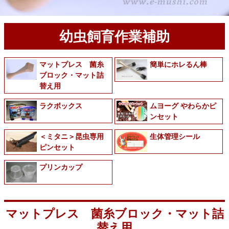
幼虫飼育作業補助
マットプレス 菌糸
簡単にホレるん棒
ブロック・マット詰
替え用
ラクボックス
ムヨーグ やわらかピ
ンセット
＜ミタニ＞昆虫専用
生体管理シール
ピンセット
プリンカップ
マットプレス 菌糸ブロック・マット詰
替え用