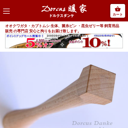
カート
オオクワガタ・カブトムシ 生体、菌糸ビン ・昆虫ゼリー等 飼育用品
販売 の専門店 安心と拘りをお届け致します。