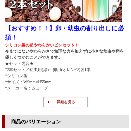
【おすすめ！！】卵・幼虫の割り出しに必
須！
シリコン製の超やわらかいピンセット！
今までにないやわらかさで無理な力を加えずに小さな幼虫や卵を
優しくつかむことができます。
★セット内容★
*2本セット／幼虫用(緑)・卵用(オレンジ)各1本
*シリコン製
*サイズ：W9mm×H55mm
*メーカー名：ムヨーグ
詳細を見る
商品のバリエーション