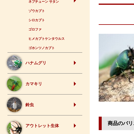
ネプチューン サタン
ゾウカブト
シロカブト
ゴロファ
ヒメカブトケンタウルス
ゴホンツノカブト
ハナムグリ
カマキリ
鈴虫
商品のバリ
アウトレット生体