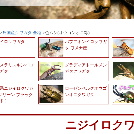
外国産クワガタ 全種
色ムシ(オウゴンオニ等)
イロクワガタ
パプアキンイロクワガ
タ ワメナ産
スラリスキンイロ
グラディアトールメン
ガタ
ガタクワガタ
系ニジイロクワガ
ローゼンベルグオウゴ
 グリーン ブラック
ンオニクワガタ
ド )
ニジイロク