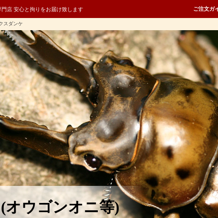
ご注文ガ
専門店 安心と拘りをお届け致します
クスダンケ
(オウゴンオニ等)