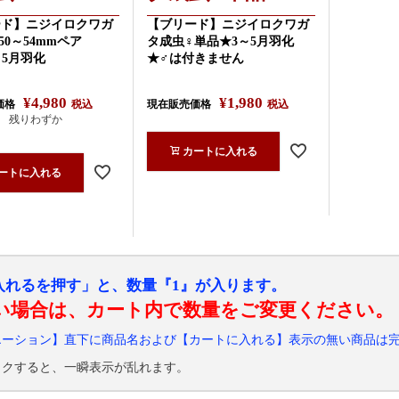
ード】ニジイロクワガ
【ブリード】ニジイロクワガ
50～54mmペア
タ成虫♀単品★3～5月羽化
～5月羽化
★♂は付きません
¥
4,980
¥
1,980
価格
税込
現在販売価格
税込
残りわずか
カートに入れる
ートに入れる
入れるを押す」と、数量『1』が入ります。
い場合は、カート内で数量をご変更ください。
エーション】直下に商品名および【カートに入れる】表示の無い商品は
ックすると、一瞬表示が乱れます。