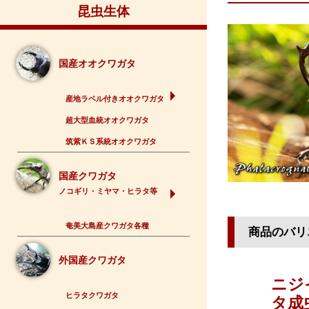
昆虫生体
国産オオクワガタ
産地ラベル付きオオクワガタ
超大型血統オオクワガタ
筑紫ＫＳ系統オオクワガタ
国産クワガタ
ノコギリ・ミヤマ・ヒラタ等
奄美大島産クワガタ各種
商品のバリ
外国産クワガタ
ニジ
ヒラタクワガタ
タ成