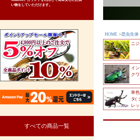
い物をしていただけます。
HOME
昆虫生体
ニジ
イン
クワ
単色
タ(
レッ
すべての商品一覧