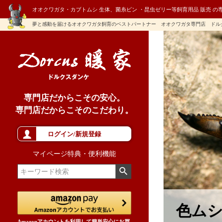
オオクワガタ・カブトムシ 生体、菌糸ビン ・昆虫ゼリー等飼育用品 販売 の
夢と感動を届けるオオクワガタ飼育のベストパートナー オオクワガタ専門店 ドル
専門店だからこその安心。
専門店だからこそのこだわり。
ログイン/新規登録
マイページ特典・便利機能
色ムシ
Amazonアカウントを利用して簡単安心にお買