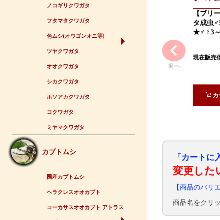
ノコギリクワガタ
【ブリ
フタマタクワガタ
タ成虫♂
★♂♀3
色ムシ(オウゴンオニ等)
ツヤクワガタ
現在販売
前へ
オオクワガタ
シカクワガタ
カ
ホソアカクワガタ
コクワガタ
ミヤマクワガタ
カブトムシ
「カートに
変更した
国産カブトムシ
【商品のバリ
ヘラクレスオオカブト
商品名をクリ
コーカサスオオカブト アトラス