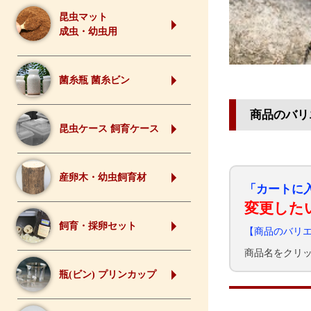
昆虫マット
成虫・幼虫用
菌糸瓶 菌糸ビン
商品のバリ
昆虫ケース 飼育ケース
産卵木・幼虫飼育材
「カートに
変更した
飼育・採卵セット
【商品のバリ
商品名をクリ
瓶(ビン) プリンカップ