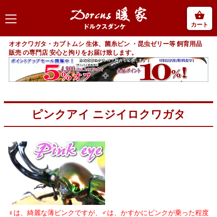
カート
オオクワガタ・カブトムシ 生体、菌糸ビン ・昆虫ゼリー等 飼育用品
販売 の専門店 安心と拘りをお届け致します。
ピンクアイ ニジイロクワガタ
♀は、綺麗な薄ピンクですが、♂は、かすかにピンクが乗った程度