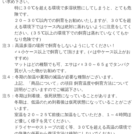
い求め下さい。
特に３０℃を超える環境で多湿状態にしてしまうと、とても危
険です。
２０～３０℃以内での飼育をお勧めいたしますが、３０℃を超
える環境下ではケース内は絶対に蒸れないように注意をしてく
ださい。(３５℃以上の環境下での飼育は蒸れていなくてもか
なり危険です)
注３：高温多湿の場所で飼育をしないようにしてください！
♂♀小ケース以上で飼育して頂けます。(♂は中ケース以上がお
すすめ)
マットはどの種類でも可、エサは♂♀３０～６５ｇでタンパク
質が入った物がお勧めです。
注４：冬期の加温や夏期の減温が必要な種類がございます。
上記、「商品について」の項目 飼育温度や飼育方法について
説明がございますのでご確認下さい。
注５：冬期は到着後、仮死状態になっていることがあります。
冬期は、低温のため到着後は仮死状態になっていることがござ
います。
室温を２０～２５℃前後に加温をしていただき、１～４時間ほ
ど優しく様子を見てください。
ドライヤーやストーブの近く等、３０℃を超える高温の環境で
の急激な仮死から復活方法は絶対にしないでください。