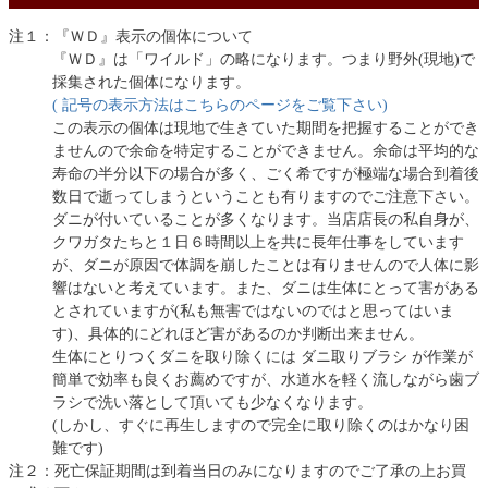
注１：『ＷＤ』表示の個体について
『ＷＤ』は「ワイルド」の略になります。つまり野外(現地)で
採集された個体になります。
( 記号の表示方法はこちらのページをご覧下さい)
この表示の個体は現地で生きていた期間を把握することができ
ませんので余命を特定することができません。余命は平均的な
寿命の半分以下の場合が多く、ごく希ですが極端な場合到着後
数日で逝ってしまうということも有りますのでご注意下さい。
ダニが付いていることが多くなります。当店店長の私自身が、
クワガタたちと１日６時間以上を共に長年仕事をしています
が、ダニが原因で体調を崩したことは有りませんので人体に影
響はないと考えています。また、ダニは生体にとって害がある
とされていますが(私も無害ではないのではと思ってはいま
す)、具体的にどれほど害があるのか判断出来ません。
生体にとりつくダニを取り除くには ダニ取りブラシ が作業が
簡単で効率も良くお薦めですが、水道水を軽く流しながら歯ブ
ラシで洗い落として頂いても少なくなります。
(しかし、すぐに再生しますので完全に取り除くのはかなり困
難です)
注２：死亡保証期間は到着当日のみになりますのでご了承の上お買