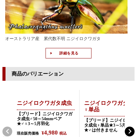
オーストラリア産 累代数不明 ニジイロクワガタ
詳細を見る
商品のバリエーション
ニジイロクワガタ成虫
ニジイロクワガタ成
♀単品
【ブリード】ニジイロクワガ
タ成虫♂50～54mmペア
【ブリード】ニジイロクワ
★♂♀3～5月羽化
タ成虫♀単品★3～5月羽化
★♂は付きません
4,980
¥
現在販売価格
税込