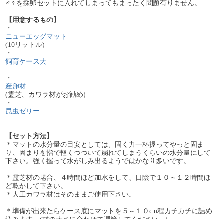
♂♀を採卵セットに入れてしまってもまったく問題有りません。
【用意するもの】
・
ニューエッグマット
(10リットル)
・
飼育ケース大
・
産卵材
(霊芝、カワラ材がお勧め)
・
昆虫ゼリー
【セット方法】
＊マットの水分量の目安としては、固く力一杯握ってやっと固ま
り、固まりを指で軽くつついて崩れてしまうくらいの水分量にして
下さい。強く握って水がしみ出るようではかなり多いです。
＊霊芝材の場合、４時間ほど加水をして、日陰で１０～１２時間ほ
ど乾かして下さい。
＊人工カワラ材はそのままご使用下さい。
＊準備が出来たらケース底にマットを５～１０cm程カチカチに詰め