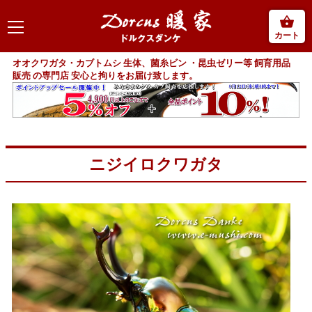
カート
オオクワガタ・カブトムシ 生体、菌糸ビン ・昆虫ゼリー等 飼育用品
販売 の専門店 安心と拘りをお届け致します。
ニジイロクワガタ