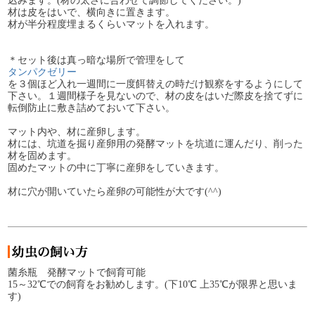
込みます。(材の太さに合わせて調節してください。)
材は皮をはいで、横向きに置きます。
材が半分程度埋まるくらいマットを入れます。
＊セット後は真っ暗な場所で管理をして
タンパクゼリー
を３個ほど入れ一週間に一度餌替えの時だけ観察をするようにして
下さい。１週間様子を見ないので、材の皮をはいだ際皮を捨てずに
転倒防止に敷き詰めておいて下さい。
マット内や、材に産卵します。
材には、坑道を掘り産卵用の発酵マットを坑道に運んだり、削った
材を固めます。
固めたマットの中に丁寧に産卵をしていきます。
材に穴が開いていたら産卵の可能性が大です(^^)
菌糸瓶 発酵マットで飼育可能
15～32℃での飼育をお勧めします。(下10℃ 上35℃が限界と思いま
す)