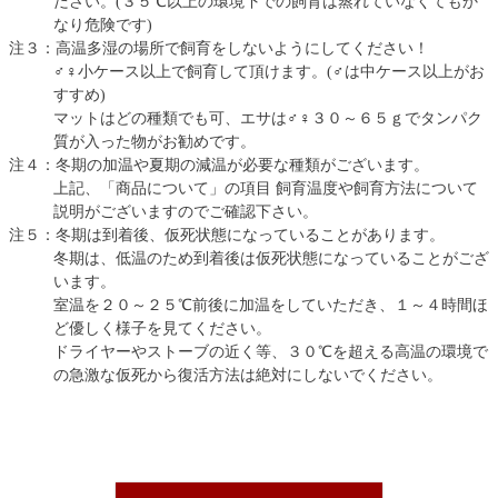
ださい。(３５℃以上の環境下での飼育は蒸れていなくてもか
なり危険です)
注３：高温多湿の場所で飼育をしないようにしてください！
♂♀小ケース以上で飼育して頂けます。(♂は中ケース以上がお
すすめ)
マットはどの種類でも可、エサは♂♀３０～６５ｇでタンパク
質が入った物がお勧めです。
注４：冬期の加温や夏期の減温が必要な種類がございます。
上記、「商品について」の項目 飼育温度や飼育方法について
説明がございますのでご確認下さい。
注５：冬期は到着後、仮死状態になっていることがあります。
冬期は、低温のため到着後は仮死状態になっていることがござ
います。
室温を２０～２５℃前後に加温をしていただき、１～４時間ほ
ど優しく様子を見てください。
ドライヤーやストーブの近く等、３０℃を超える高温の環境で
の急激な仮死から復活方法は絶対にしないでください。