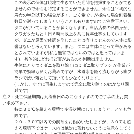
この表示の個体は現地で生きていた期間を把握することができ
ませんので余命を特定することができません。余命は平均的な
寿命の半分以下の場合が多く、ごく希ですが極端な場合到着後
数日で逝ってしまうということも有りますのでご注意下さい。
ダニが付いていることが多くなります。当店店長の私自身が、
クワガタたちと１日６時間以上を共に長年仕事をしています
が、ダニが原因で体調を崩したことは有りませんので人体に影
響はないと考えています。また、ダニは生体にとって害がある
とされていますが(私も無害ではないのではと思ってはいま
す)、具体的にどれほど害があるのか判断出来ません。
生体にとりつくダニを取り除くには ダニ取りブラシ が作業が
簡単で効率も良くお薦めですが、水道水を軽く流しながら歯ブ
ラシで洗い落として頂いても少なくなります。
(しかし、すぐに再生しますので完全に取り除くのはかなり困
難です)
注２：死亡保証期間は到着当日のみになりますのでご了承の上お買
い求め下さい。
特に３０℃を超える環境で多湿状態にしてしまうと、とても危
険です。
２０～３０℃以内での飼育をお勧めいたしますが、３０℃を超
える環境下ではケース内は絶対に蒸れないように注意をしてく