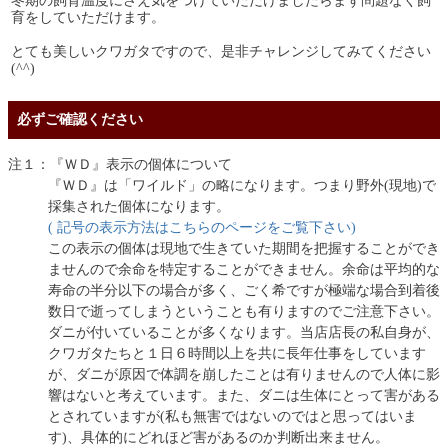
冬期の飼育温度にさえ気をつけていただけましたらまず問題なく飼
育をしていただけます。
とても美しいクワガタですので、是非チャレンジしてみてください
(^^)
必ずご確認ください
注１：『ＷＤ』表示の個体について
『ＷＤ』は「ワイルド」の略になります。つまり野外(現地)で
採集された個体になります。
( 記号の表示方法はこちらのページをご覧下さい)
この表示の個体は現地で生きていた期間を把握することができ
ませんので余命を特定することができません。余命は平均的な
寿命の半分以下の場合が多く、ごく希ですが極端な場合到着後
数日で逝ってしまうということも有りますのでご注意下さい。
ダニが付いていることが多くなります。当店店長の私自身が、
クワガタたちと１日６時間以上を共に長年仕事をしています
が、ダニが原因で体調を崩したことは有りませんので人体に影
響はないと考えています。また、ダニは生体にとって害がある
とされていますが(私も無害ではないのではと思ってはいま
す)、具体的にどれほど害があるのか判断出来ません。