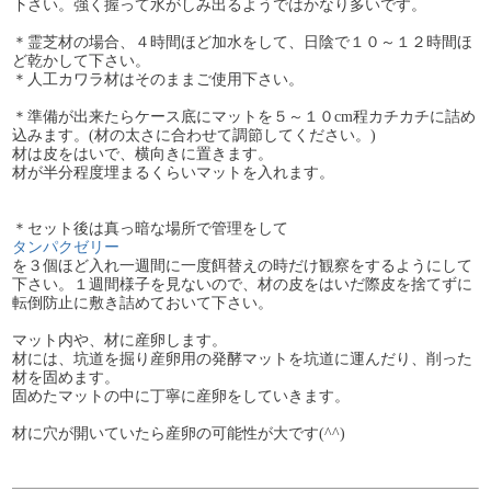
下さい。強く握って水がしみ出るようではかなり多いです。
＊霊芝材の場合、４時間ほど加水をして、日陰で１０～１２時間ほ
ど乾かして下さい。
＊人工カワラ材はそのままご使用下さい。
＊準備が出来たらケース底にマットを５～１０cm程カチカチに詰め
込みます。(材の太さに合わせて調節してください。)
材は皮をはいで、横向きに置きます。
材が半分程度埋まるくらいマットを入れます。
＊セット後は真っ暗な場所で管理をして
タンパクゼリー
を３個ほど入れ一週間に一度餌替えの時だけ観察をするようにして
下さい。１週間様子を見ないので、材の皮をはいだ際皮を捨てずに
転倒防止に敷き詰めておいて下さい。
マット内や、材に産卵します。
材には、坑道を掘り産卵用の発酵マットを坑道に運んだり、削った
材を固めます。
固めたマットの中に丁寧に産卵をしていきます。
材に穴が開いていたら産卵の可能性が大です(^^)