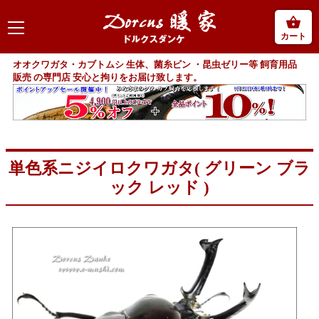
カート
オオクワガタ・カブトムシ 生体、菌糸ビン ・昆虫ゼリー等 飼育用品
販売 の専門店 安心と拘りをお届け致します。
単色系ニジイロクワガタ( グリーン ブラ
ック レッド )