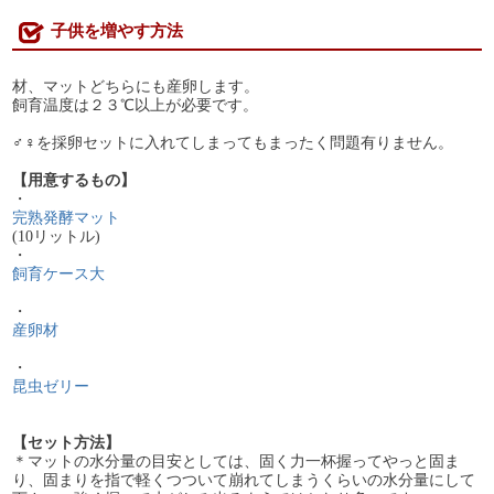
子供を増やす方法
材、マットどちらにも産卵します。
飼育温度は２３℃以上が必要です。
♂♀を採卵セットに入れてしまってもまったく問題有りません。
【用意するもの】
・
完熟発酵マット
(10リットル)
・
飼育ケース大
・
産卵材
・
昆虫ゼリー
【セット方法】
＊マットの水分量の目安としては、固く力一杯握ってやっと固ま
り、固まりを指で軽くつついて崩れてしまうくらいの水分量にして