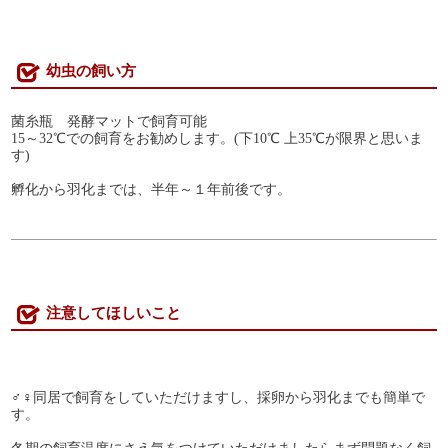
幼虫の飼い方
菌糸瓶 発酵マットで飼育可能
15～32℃での飼育をお勧めします。(下10℃ 上35℃が限界と思いま
す)
孵化から羽化までは、半年～１年前後です。
注意してほしいこと
♂♀同居で飼育をしていただけますし、採卵から羽化までも簡単で
す。