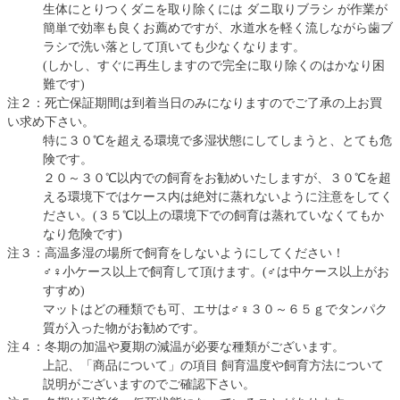
生体にとりつくダニを取り除くには ダニ取りブラシ が作業が
簡単で効率も良くお薦めですが、水道水を軽く流しながら歯ブ
ラシで洗い落として頂いても少なくなります。
(しかし、すぐに再生しますので完全に取り除くのはかなり困
難です)
注２：死亡保証期間は到着当日のみになりますのでご了承の上お買
い求め下さい。
特に３０℃を超える環境で多湿状態にしてしまうと、とても危
険です。
２０～３０℃以内での飼育をお勧めいたしますが、３０℃を超
える環境下ではケース内は絶対に蒸れないように注意をしてく
ださい。(３５℃以上の環境下での飼育は蒸れていなくてもか
なり危険です)
注３：高温多湿の場所で飼育をしないようにしてください！
♂♀小ケース以上で飼育して頂けます。(♂は中ケース以上がお
すすめ)
マットはどの種類でも可、エサは♂♀３０～６５ｇでタンパク
質が入った物がお勧めです。
注４：冬期の加温や夏期の減温が必要な種類がございます。
上記、「商品について」の項目 飼育温度や飼育方法について
説明がございますのでご確認下さい。