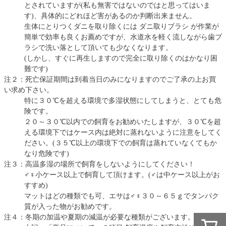
とされていますが(私も無害ではないのではと思ってはいま
す)、具体的にどれほど害があるのか判断出来ません。
生体にとりつくダニを取り除くには ダニ取りブラシ が作業が
簡単で効率も良くお薦めですが、水道水を軽く流しながら歯ブ
ラシで洗い落として頂いても少なくなります。
(しかし、すぐに再生しますので完全に取り除くのはかなり困
難です)
注２：死亡保証期間は到着当日のみになりますのでご了承の上お買
い求め下さい。
特に３０℃を超える環境で多湿状態にしてしまうと、とても危
険です。
２０～３０℃以内での飼育をお勧めいたしますが、３０℃を超
える環境下ではケース内は絶対に蒸れないように注意をしてく
ださい。(３５℃以上の環境下での飼育は蒸れていなくてもか
なり危険です)
注３：高温多湿の場所で飼育をしないようにしてください！
♂♀小ケース以上で飼育して頂けます。(♂は中ケース以上がお
すすめ)
マットはどの種類でも可、エサは♂♀３０～６５ｇでタンパク
質が入った物がお勧めです。
注４：冬期の加温や夏期の減温が必要な種類がございます。