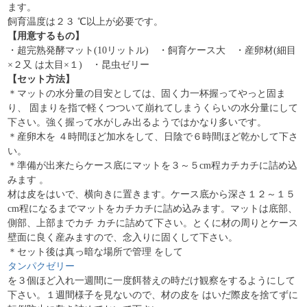
ます。
飼育温度は２３ ℃以上が必要です。
【用意するもの】
・超完熟発酵マット(10リットル) ・飼育ケース大 ・産卵材(細目
×２又 は太目×１) ・昆虫ゼリー
【セット方法】
＊マットの水分量の目安としては、固く力一杯握ってやっと固ま
り、 固まりを指で軽くつついて崩れてしまうくらいの水分量にして
下さい。強く握って水がしみ出るようではかなり多いです。
＊産卵木を ４時間ほど加水をして、日陰で６時間ほど乾かして下さ
い。
＊準備が出来たらケース底にマットを３～５cm程カチカチに詰め込
みます 。
材は皮をはいで、横向きに置きます。ケース底から深さ１２～１５
cm程になるまでマットをカチカチに詰め込みます。マットは底部、
側部、上部までカチ カチに詰めて下さい。とくに材の周りとケース
壁面に良く産みますので、念入りに固くして下さい。
＊セット後は真っ暗な場所で管理 をして
タンパクゼリー
を３個ほど入れ一週間に一度餌替えの時だけ観察をするようにして
下さい。１週間様子を見ないので、材の皮を はいだ際皮を捨てずに