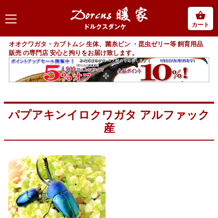
カート
オオクワガタ・カブトムシ 生体、菌糸ビン ・昆虫ゼリー等 飼育用品
販売 の専門店 安心と拘りをお届け致します。
パプアキンイロクワガタ アルファック
産