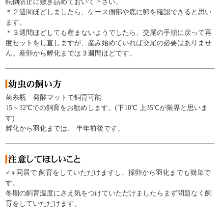
転倒防止に敷き詰めておいて下さい。
＊２週間ほどしましたら、ケース側部や底に卵を確認できると思い
ます。
＊３週間ほどしても産まないようでしたら、交尾の手順に戻って再
度セットをし直しますが、産み始めていれば交尾の必要はありませ
ん。産卵から孵化までは３週間ほどです。
菌糸瓶 発酵マットで飼育可能
15～32℃での飼育をお勧めします。(下10℃ 上35℃が限界と思いま
す)
孵化から羽化までは、 半年前後です。
♂♀同居で 飼育をしていただけますし、採卵から羽化までも簡単で
す。
冬期の飼育温度にさえ気をつけていただけましたらまず問題なく飼
育をしていただけます。