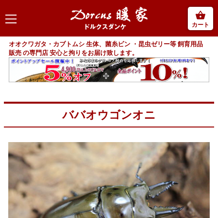
カート
オオクワガタ・カブトムシ 生体、菌糸ビン ・昆虫ゼリー等 飼育用品
販売 の専門店 安心と拘りをお届け致します。
ババオウゴンオニ