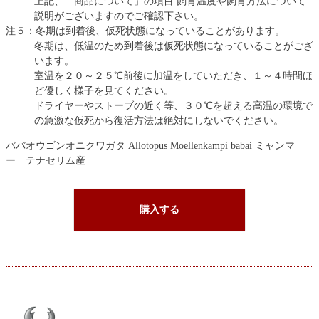
上記、「商品について」の項目 飼育温度や飼育方法について
説明がございますのでご確認下さい。
注５：冬期は到着後、仮死状態になっていることがあります。
冬期は、低温のため到着後は仮死状態になっていることがござ
います。
室温を２０～２５℃前後に加温をしていただき、１～４時間ほ
ど優しく様子を見てください。
ドライヤーやストーブの近く等、３０℃を超える高温の環境で
の急激な仮死から復活方法は絶対にしないでください。
ババオウゴンオニクワガタ Allotopus Moellenkampi babai ミャンマ
ー テナセリム産
購入する