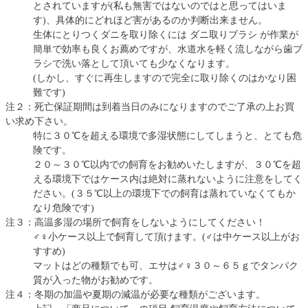
とされていますが(私も無害ではないのではと思ってはいま
す)、具体的にどれほど害があるのか判断出来ません。
生体にとりつくダニを取り除くには ダニ取りブラシ が作業が
簡単で効率も良くお薦めですが、水道水を軽く流しながら歯ブ
ラシで洗い落として頂いても少なくなります。
(しかし、すぐに再生しますので完全に取り除くのはかなり困
難です)
注２：死亡保証期間は到着当日のみになりますのでご了承の上お買
い求め下さい。
特に３０℃を超える環境で多湿状態にしてしまうと、とても危
険です。
２０～３０℃以内での飼育をお勧めいたしますが、３０℃を超
える環境下ではケース内は絶対に蒸れないように注意をしてく
ださい。(３５℃以上の環境下での飼育は蒸れていなくてもか
なり危険です)
注３：高温多湿の場所で飼育をしないようにしてください！
♂♀小ケース以上で飼育して頂けます。(♂は中ケース以上がお
すすめ)
マットはどの種類でも可、エサは♂♀３０～６５ｇでタンパク
質が入った物がお勧めです。
注４：冬期の加温や夏期の減温が必要な種類がございます。