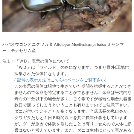
ババオウゴンオニクワガタ Allotopus Moellenkampi babai ミャンマ
ー テナセリム産
注１：『ＷＤ』表示の個体について
『ＷＤ』は「ワイルド」の略になります。つまり野外(現地)で
採集された個体になります。
( 記号の表示方法はこちらのページをご覧下さい)
この表示の個体は現地で生きていた期間を把握することができ
ませんので余命を特定することができません。余命は平均的な
寿命の半分以下の場合が多く、ごく希ですが極端な場合到着後
数日で逝ってしまうということも有りますのでご注意下さい。
ダニが付いていることが多くなります。当店店長の私自身が、
クワガタたちと１日６時間以上を共に長年仕事をしています
が、ダニが原因で体調を崩したことは有りませんので人体に影
響はないと考えています。また、ダニは生体にとって害がある