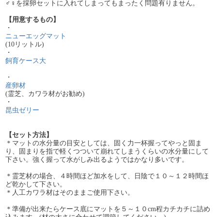
♂♀を採卵セットに入れてしまってもまったく問題有りません。
【用意するもの】
・
ニューエッグマット
(10リットル)
・
飼育ケース大
・
産卵材
(霊芝、カワラ材がお勧め)
・
昆虫ゼリー
【セット方法】
＊マットの水分量の目安としては、固く力一杯握ってやっと固ま
り、固まりを指で軽くつついて崩れてしまうくらいの水分量にして
下さい。強く握って水がしみ出るようではかなり多いです。
＊霊芝材の場合、４時間ほど加水をして、日陰で１０～１２時間ほ
ど乾かして下さい。
＊人工カワラ材はそのままご使用下さい。
＊準備が出来たらケース底にマットを５～１０cm程カチカチに詰め