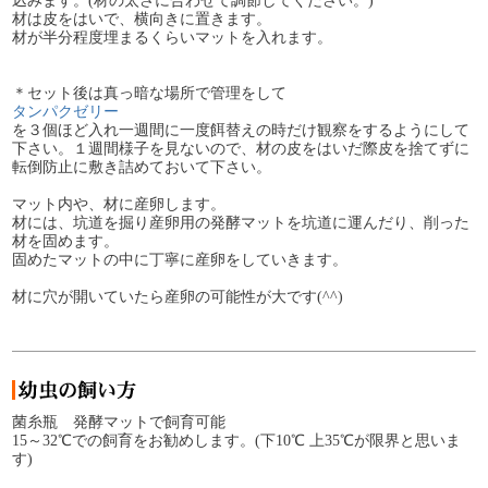
込みます。(材の太さに合わせて調節してください。)
材は皮をはいで、横向きに置きます。
材が半分程度埋まるくらいマットを入れます。
＊セット後は真っ暗な場所で管理をして
タンパクゼリー
を３個ほど入れ一週間に一度餌替えの時だけ観察をするようにして
下さい。１週間様子を見ないので、材の皮をはいだ際皮を捨てずに
転倒防止に敷き詰めておいて下さい。
マット内や、材に産卵します。
材には、坑道を掘り産卵用の発酵マットを坑道に運んだり、削った
材を固めます。
固めたマットの中に丁寧に産卵をしていきます。
材に穴が開いていたら産卵の可能性が大です(^^)
菌糸瓶 発酵マットで飼育可能
15～32℃での飼育をお勧めします。(下10℃ 上35℃が限界と思いま
す)