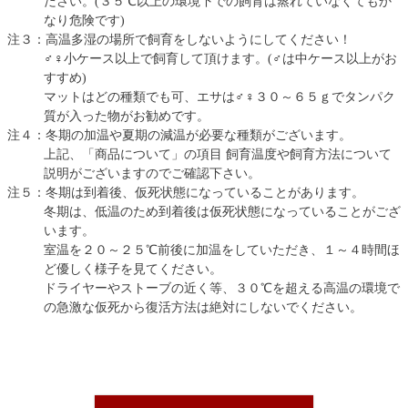
ださい。(３５℃以上の環境下での飼育は蒸れていなくてもか
なり危険です)
注３：高温多湿の場所で飼育をしないようにしてください！
♂♀小ケース以上で飼育して頂けます。(♂は中ケース以上がお
すすめ)
マットはどの種類でも可、エサは♂♀３０～６５ｇでタンパク
質が入った物がお勧めです。
注４：冬期の加温や夏期の減温が必要な種類がございます。
上記、「商品について」の項目 飼育温度や飼育方法について
説明がございますのでご確認下さい。
注５：冬期は到着後、仮死状態になっていることがあります。
冬期は、低温のため到着後は仮死状態になっていることがござ
います。
室温を２０～２５℃前後に加温をしていただき、１～４時間ほ
ど優しく様子を見てください。
ドライヤーやストーブの近く等、３０℃を超える高温の環境で
の急激な仮死から復活方法は絶対にしないでください。