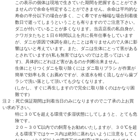
この表示の個体は現地で生きていた期間を把握することができ
ませんので余命を特定することができません。余命は平均的な
寿命の半分以下の場合が多く、ごく希ですが極端な場合到着後
数日で逝ってしまうということも有りますのでご注意下さい。
ダニが付いていることが多くなります。当店店長の私自身が、
クワガタたちと１日６時間以上を共に長年仕事をしています
が、ダニが原因で体調を崩したことは有りませんので人体に影
響はないと考えています。また、ダニは生体にとって害がある
とされていますが(私も無害ではないのではと思ってはいま
す)、具体的にどれほど害があるのか判断出来ません。
生体にとりつくダニを取り除くには ダニ取りブラシ が作業が
簡単で効率も良くお薦めですが、水道水を軽く流しながら歯ブ
ラシで洗い落として頂いても少なくなります。
(しかし、すぐに再生しますので完全に取り除くのはかなり困
難です)
注２：死亡保証期間は到着当日のみになりますのでご了承の上お買
い求め下さい。
特に３０℃を超える環境で多湿状態にしてしまうと、とても危
険です。
２０～３０℃以内での飼育をお勧めいたしますが、３０℃を超
える環境下ではケース内は絶対に蒸れないように注意をしてく