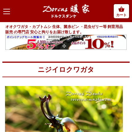
カート
オオクワガタ・カブトムシ 生体、菌糸ビン ・昆虫ゼリー等 飼育用品
販売 の専門店 安心と拘りをお届け致します。
ニジイロクワガタ