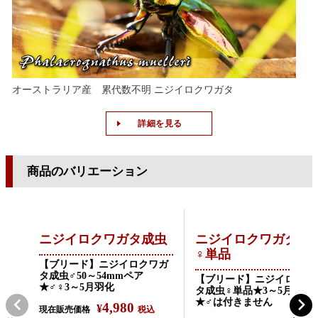
オーストラリア産 累代数不明 ニジイロクワガタ
詳細を見る
商品のバリエーション
ニジイロクワガタ成虫
ニジイロクワガタ成
♀単品
【ブリード】ニジイロクワガ
タ成虫♂50～54mmペア
【ブリード】ニジイロクワ
★♂♀3～5月羽化
タ成虫♀単品★3～5月羽化
★♂は付きません
4,980
¥
現在販売価格
税込